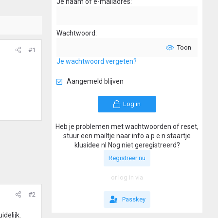
Je naam of e-mailadres
Wachtwoord
Toon
#1
Je wachtwoord vergeten?
Aangemeld blijven
Log in
Heb je problemen met wachtwoorden of reset,
stuur een mailtje naar info a p e n staartje
klusidee nl Nog niet geregistreerd?
Registreer nu
or log in via
#2
Passkey
idelijk.