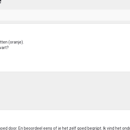
e
tten (oranje).
wart?
ed door. En beoordeel eens of je het zelf goed begrijpt. Ik vind het ondu