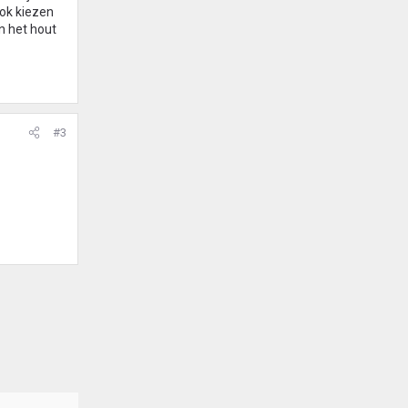
ook kiezen
n het hout
#3