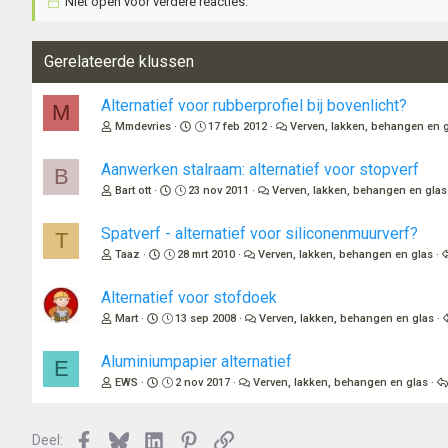
Niet open voor verdere reacties.
Gerelateerde klussen
Alternatief voor rubberprofiel bij bovenlicht?
M
Mmdevries
17 feb 2012
Verven, lakken, behangen en 
Aanwerken stalraam: alternatief voor stopverf
B
Bart ott
23 nov 2011
Verven, lakken, behangen en glas
Spatverf - alternatief voor siliconenmuurverf?
T
Taaz
28 mrt 2010
Verven, lakken, behangen en glas
Alternatief voor stofdoek
Mart
13 sep 2008
Verven, lakken, behangen en glas
Aluminiumpapier alternatief
E
EWS
2 nov 2017
Verven, lakken, behangen en glas
Facebook
Bluesky
LinkedIn
Pinterest
Link
Deel: