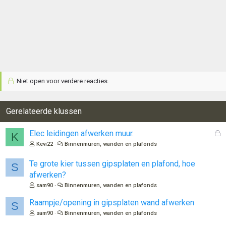
Niet open voor verdere reacties.
Gerelateerde klussen
G
Elec leidingen afwerken muur.
K
e
Kevi22
Binnenmuren, wanden en plafonds
s
l
Te grote kier tussen gipsplaten en plafond, hoe
S
o
afwerken?
t
sam90
Binnenmuren, wanden en plafonds
e
n
Raampje/opening in gipsplaten wand afwerken
S
sam90
Binnenmuren, wanden en plafonds