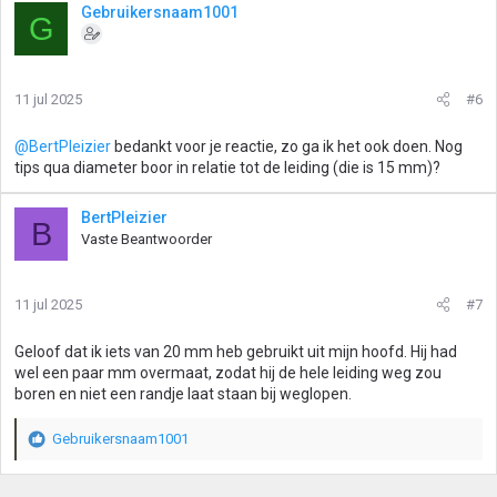
Gebruikersnaam1001
G
11 jul 2025
#6
@BertPleizier
bedankt voor je reactie, zo ga ik het ook doen. Nog
tips qua diameter boor in relatie tot de leiding (die is 15 mm)?
BertPleizier
B
Vaste Beantwoorder
11 jul 2025
#7
Geloof dat ik iets van 20 mm heb gebruikt uit mijn hoofd. Hij had
wel een paar mm overmaat, zodat hij de hele leiding weg zou
boren en niet een randje laat staan bij weglopen.
Gebruikersnaam1001
W
a
a