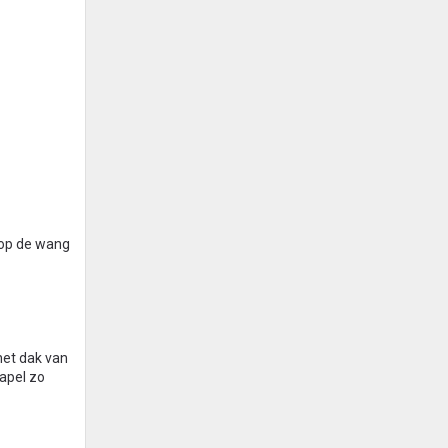
 op de wang
het dak van
kapel zo