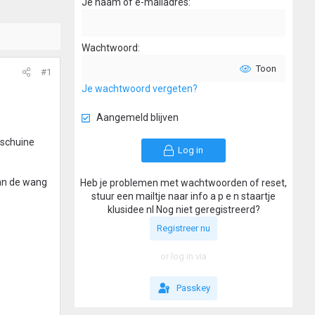
Je naam of e-mailadres
Wachtwoord
Toon
#1
Je wachtwoord vergeten?
Aangemeld blijven
 schuine
Log in
van de wang
Heb je problemen met wachtwoorden of reset,
stuur een mailtje naar info a p e n staartje
klusidee nl Nog niet geregistreerd?
Registreer nu
or log in via
Passkey