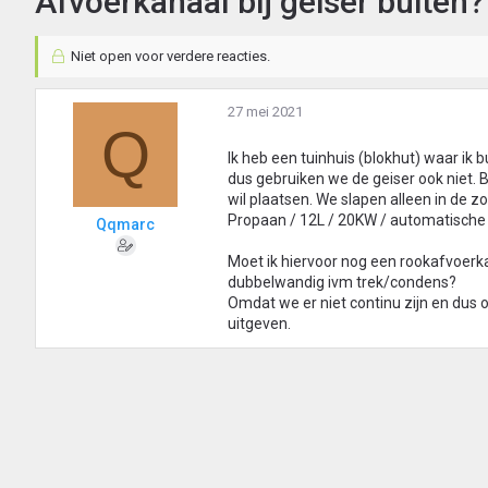
Afvoerkanaal bij geiser buiten?
Niet open voor verdere reacties.
27 mei 2021
Q
Ik heb een tuinhuis (blokhut) waar ik b
dus gebruiken we de geiser ook niet. B
wil plaatsen. We slapen alleen in de 
Propaan / 12L / 20KW / automatische 
Qqmarc
Moet ik hiervoor nog een rookafvoerka
dubbelwandig ivm trek/condens?
Omdat we er niet continu zijn en dus o
uitgeven.