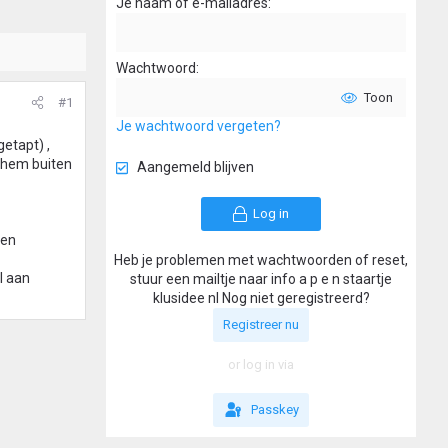
Je naam of e-mailadres
Wachtwoord
Toon
#1
Je wachtwoord vergeten?
getapt) ,
k hem buiten
Aangemeld blijven
Log in
een
Heb je problemen met wachtwoorden of reset,
l aan
stuur een mailtje naar info a p e n staartje
klusidee nl Nog niet geregistreerd?
Registreer nu
or log in via
Passkey