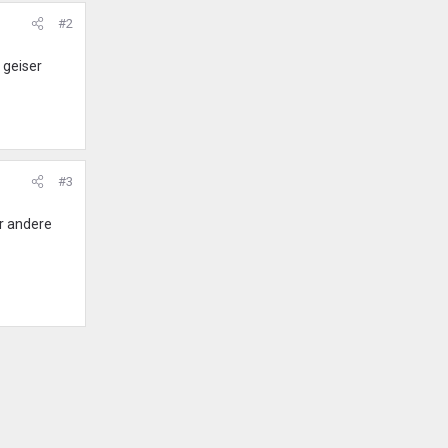
#2
 geiser
#3
er andere