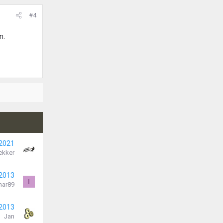
#4
n.
 2021
ekker
 2013
I
mar89
 2013
Jan