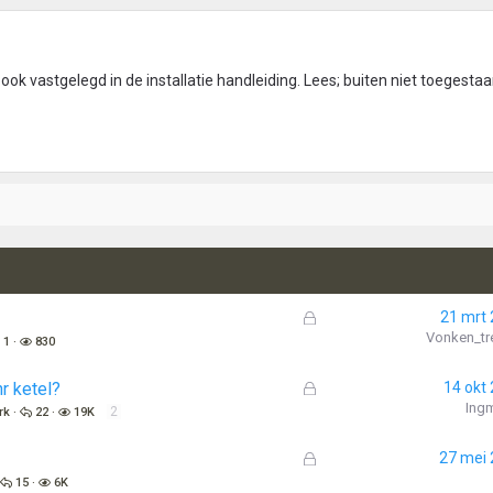
k vastgelegd in de installatie handleiding. Lees; buiten niet toegestaa
G
21 mrt
e
Vonken_tr
1
830
s
l
G
r ketel?
14 okt
o
e
Ing
2
rk
22
19K
t
s
e
l
G
27 mei
n
o
e
15
6K
t