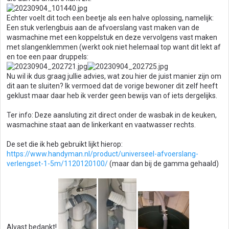
Echter voelt dit toch een beetje als een halve oplossing, namelijk:
Een stuk verlengbuis aan de afvoerslang vast maken van de
wasmachine met een koppelstuk en deze vervolgens vast maken
met slangenklemmen (werkt ook niet helemaal top want dit lekt af
en toe een paar druppels:
Nu wil ik dus graag jullie advies, wat zou hier de juist manier zijn om
dit aan te sluiten? Ik vermoed dat de vorige bewoner dit zelf heeft
geklust maar daar heb ik verder geen bewijs van of iets dergelijks.
Ter info: Deze aansluting zit direct onder de wasbak in de keuken,
wasmachine staat aan de linkerkant en vaatwasser rechts.
De set die ik heb gebruikt lijkt hierop:
https://www.handyman.nl/product/universeel-afvoerslang-
verlengset-1-5m/1120120100/
(maar dan bij de gamma gehaald)
Alvast bedankt!