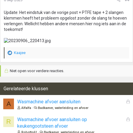
Update: Het eindstuk van de vorige post + PTFE tape + 2 slangen
klemmen heeft het probleem opgelost zonder de slang te hoeven
verlengen. Wellicht hebben andere mensen hier nog iets aan in de
toekomst!
Kaajee
W
a
a
Niet open voor verdere reacties.
r
d
e
r
Gerelateerde klussen
i
n
G
Wasmachine afvoer aansluiten
A
g
e
Alfalfa
Badkamer, waterleiding en afvoer
e
s
n
l
G
Wasmachine afvoer aansluiten op
:
R
o
e
keukengootsteen afvoer
t
s
Robotto61
Badkamer, waterleiding en afvoer