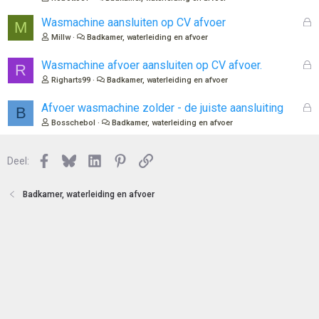
e
l
n
o
G
Wasmachine aansluiten op CV afvoer
M
t
e
Millw
Badkamer, waterleiding en afvoer
e
s
n
l
G
Wasmachine afvoer aansluiten op CV afvoer.
R
o
e
Righarts99
Badkamer, waterleiding en afvoer
t
s
e
l
G
Afvoer wasmachine zolder - de juiste aansluiting
B
n
o
e
Bosschebol
Badkamer, waterleiding en afvoer
t
s
e
l
n
Facebook
Bluesky
LinkedIn
Pinterest
Link
o
Deel:
t
e
Badkamer, waterleiding en afvoer
n