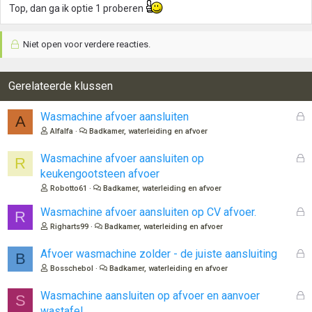
Top, dan ga ik optie 1 proberen
Niet open voor verdere reacties.
Gerelateerde klussen
G
Wasmachine afvoer aansluiten
A
e
Alfalfa
Badkamer, waterleiding en afvoer
s
l
G
Wasmachine afvoer aansluiten op
R
o
e
keukengootsteen afvoer
t
s
Robotto61
Badkamer, waterleiding en afvoer
e
l
n
o
G
Wasmachine afvoer aansluiten op CV afvoer.
R
t
e
Righarts99
Badkamer, waterleiding en afvoer
e
s
n
l
G
Afvoer wasmachine zolder - de juiste aansluiting
B
o
e
Bosschebol
Badkamer, waterleiding en afvoer
t
s
e
l
G
Wasmachine aansluiten op afvoer en aanvoer
S
n
o
e
wastafel