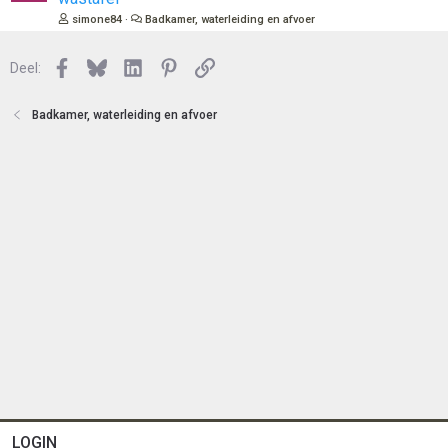
t
s
simone84
Badkamer, waterleiding en afvoer
e
l
n
o
Facebook
Bluesky
LinkedIn
Pinterest
Link
Deel:
t
e
n
Badkamer, waterleiding en afvoer
LOGIN