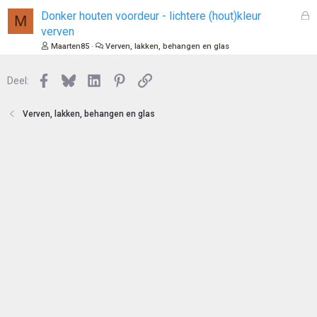
e
l
G
Donker houten voordeur - lichtere (hout)kleur
M
n
o
e
verven
t
s
Maarten85
Verven, lakken, behangen en glas
e
l
n
o
Facebook
Bluesky
LinkedIn
Pinterest
Link
Deel:
t
e
n
Verven, lakken, behangen en glas