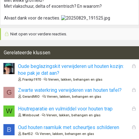
Met welke grofheid?
Met vlakschuur, delta of excentrisch? En waarom?
Alvast dank voor de reacties.
Niet open voor verdere reacties.
Gerelateerde klussen
G
Oude beglazingskit verwijderen uit houten kozijn:
e
hoe pak je dat aan?
s
Frankp1970
Verven, lakken, behangen en glas
l
o
G
Zwarte waterkring verwijderen van houten tafel?
G
t
e
GerardMIO
Verven, lakken, behangen en glas
e
s
n
l
G
Houtreparatie en vulmiddel voor houten trap
W
o
e
Wimbouwt
Verven, lakken, behangen en glas
t
s
e
l
G
Oud houten raamluik met scheurtjes schilderen
B
n
o
e
BartS2
Verven, lakken, behangen en glas
t
s