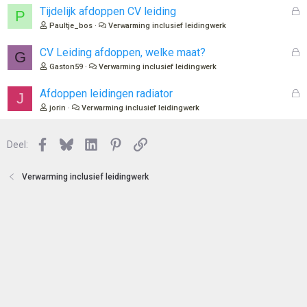
e
l
G
Tijdelijk afdoppen CV leiding
P
n
o
e
Paultje_bos
Verwarming inclusief leidingwerk
t
s
e
l
G
CV Leiding afdoppen, welke maat?
G
n
o
e
Gaston59
Verwarming inclusief leidingwerk
t
s
e
l
G
Afdoppen leidingen radiator
J
n
o
e
jorin
Verwarming inclusief leidingwerk
t
s
e
l
n
Facebook
Bluesky
LinkedIn
Pinterest
Link
o
Deel:
t
e
Verwarming inclusief leidingwerk
n