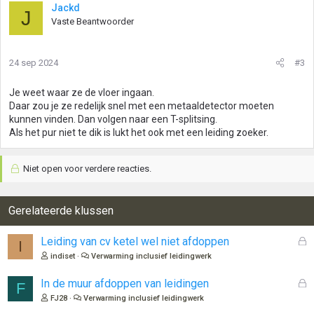
Jackd
J
Vaste Beantwoorder
24 sep 2024
#3
Je weet waar ze de vloer ingaan.
Daar zou je ze redelijk snel met een metaaldetector moeten
kunnen vinden. Dan volgen naar een T-splitsing.
Als het pur niet te dik is lukt het ook met een leiding zoeker.
Niet open voor verdere reacties.
Gerelateerde klussen
G
Leiding van cv ketel wel niet afdoppen
I
e
indiset
Verwarming inclusief leidingwerk
s
l
G
In de muur afdoppen van leidingen
F
o
e
FJ28
Verwarming inclusief leidingwerk
t
s