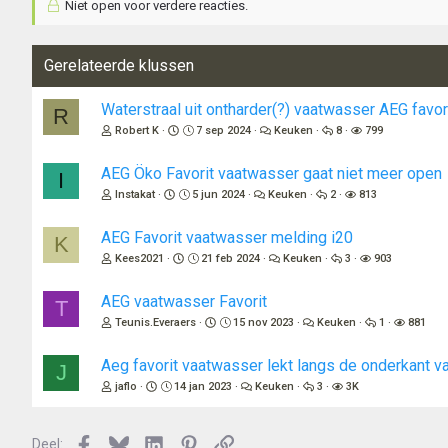
Niet open voor verdere reacties.
Gerelateerde klussen
Waterstraal uit ontharder(?) vaatwasser AEG favor
R
Robert K
7 sep 2024
Keuken
8
799
AEG Öko Favorit vaatwasser gaat niet meer open
I
Instakat
5 jun 2024
Keuken
2
813
AEG Favorit vaatwasser melding i20
K
Kees2021
21 feb 2024
Keuken
3
903
AEG vaatwasser Favorit
T
Teunis.Everaers
15 nov 2023
Keuken
1
881
Aeg favorit vaatwasser lekt langs de onderkant v
J
jaflo
14 jan 2023
Keuken
3
3K
Facebook
Bluesky
LinkedIn
Pinterest
Link
Deel: