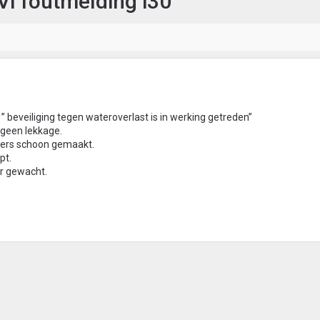
I foutmelding i30
 beveiliging tegen wateroverlast is in werking getreden”
 geen lekkage.
eiers schoon gemaakt.
pt.
ur gewacht.