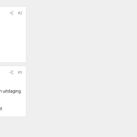
#2
#3
n uitdaging.
t.