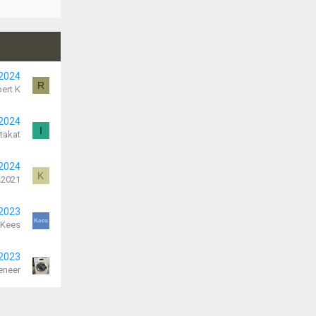
 2024
R
ert K
 2024
I
stakat
 2024
K
s2021
 2023
Kees
 2023
eneer