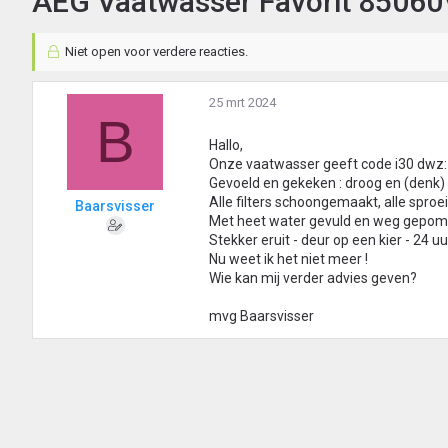
AEG Vaatwasser Favorit 85060V
Niet open voor verdere reacties.
25 mrt 2024
B
Hallo,
Onze vaatwasser geeft code i30 dwz: ”
Gevoeld en gekeken : droog en (denk)
Alle filters schoongemaakt, alle spro
Baarsvisser
Met heet water gevuld en weg gepom
Stekker eruit - deur op een kier - 24 u
Nu weet ik het niet meer !
Wie kan mij verder advies geven?
mvg Baarsvisser