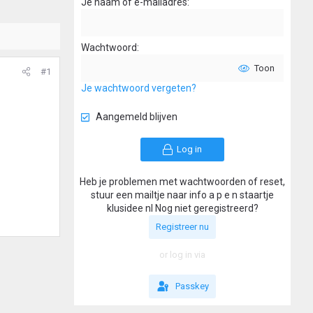
Je naam of e-mailadres
Wachtwoord
Toon
#1
Je wachtwoord vergeten?
Aangemeld blijven
Log in
Heb je problemen met wachtwoorden of reset,
stuur een mailtje naar info a p e n staartje
klusidee nl Nog niet geregistreerd?
Registreer nu
or log in via
Passkey