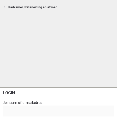
e
n
Badkamer, waterleiding en afvoer
LOGIN
Je naam of e-mailadres