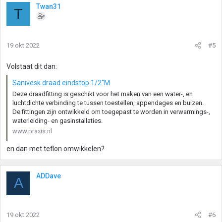
r
Twan31
T
d
e
r
i
19 okt 2022
#5
n
g
Volstaat dit dan:
e
n
Sanivesk draad eindstop 1/2"M
:
Deze draadfitting is geschikt voor het maken van een water-, en
luchtdichte verbinding te tussen toestellen, appendages en buizen.
De fittingen zijn ontwikkeld om toegepast te worden in verwarmings-,
waterleiding- en gasinstallaties.
www.praxis.nl
en dan met teflon omwikkelen?
ADDave
A
19 okt 2022
#6