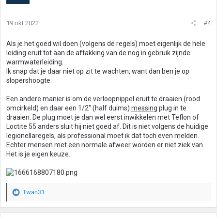
19 okt 2022
#4
Als je het goed wil doen (volgens de regels) moet eigenlijk de hele
leiding eruit tot aan de aftakking van de nog in gebruik zijnde
warmwaterleiding.
Ik snap dat je daar niet op zit te wachten, want dan ben je op
slopershoogte.
Een andere manier is om de verloopnippel eruit te draaien (rood
omcirkeld) en daar een 1/2" (half duims)
messing
plug in te
draaien. De plug moet je dan wel eerst inwikkelen met Teflon of
Loctite 55 anders sluit hij niet goed af. Dit is niet volgens de huidige
legionellaregels, als professional moet ik dat toch even melden.
Echter mensen met een normale afweer worden er niet ziek van.
Het is je eigen keuze.
Twan31
W
a
a