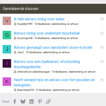
Gerelateerde klussen
G
Ik heb advies nodig voor water
V
e
Vogeltje1991
Badkamer, waterleiding en afvoer
s
l
G
Advies nodig voor onderkant douchebak
G
o
e
Grunniger68
Badkamer, waterleiding en afvoer
t
s
e
l
G
Advies gevraagd voor aansluiten close-in boiler
J
n
o
e
Jhar1
Badkamer, waterleiding en afvoer
t
s
e
l
G
Advies voor een badkamer/ afscheiding
I
n
o
e
douchegedeelte
t
s
internetconsultantmanager
Badkamer, waterleiding en afvoer
e
l
n
o
G
Heeft iemand tips en advies voor het opvullen en
K
t
e
betegelen..
e
s
KlaasVaak070
Badkamer, waterleiding en afvoer
n
l
o
Facebook
Bluesky
LinkedIn
Pinterest
Link
Deel:
t