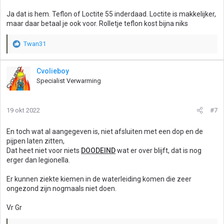
Ja dat is hem. Teflon of Loctite 55 inderdaad. Loctite is makkelijker,
maar daar betaal je ook voor. Rolletje teflon kost bijna niks
Twan31
W
a
a
Cvolieboy
r
Specialist Verwarming
d
e
r
19 okt 2022
#7
i
n
g
En toch wat al aangegeven is, niet afsluiten met een dop en de
e
pijpen laten zitten,
n
Dat heet niet voor niets
DOODEIND
wat er over blijft, dat is nog
:
erger dan legionella.
Er kunnen ziekte kiemen in de waterleiding komen die zeer
ongezond zijn nogmaals niet doen.
Vr Gr