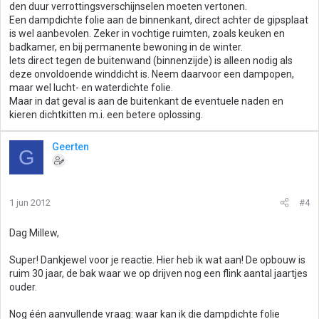
den duur verrottingsverschijnselen moeten vertonen.
Een dampdichte folie aan de binnenkant, direct achter de gipsplaat
is wel aanbevolen. Zeker in vochtige ruimten, zoals keuken en
badkamer, en bij permanente bewoning in de winter.
Iets direct tegen de buitenwand (binnenzijde) is alleen nodig als
deze onvoldoende winddicht is. Neem daarvoor een dampopen,
maar wel lucht- en waterdichte folie.
Maar in dat geval is aan de buitenkant de eventuele naden en
kieren dichtkitten m.i. een betere oplossing.
Geerten
G
1 jun 2012
#4
Dag Millew,
Super! Dankjewel voor je reactie. Hier heb ik wat aan! De opbouw is
ruim 30 jaar, de bak waar we op drijven nog een flink aantal jaartjes
ouder.
Nog één aanvullende vraag: waar kan ik die dampdichte folie