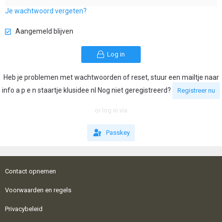
Je wachtwoord vergeten?
Aangemeld blijven
Log in
Heb je problemen met wachtwoorden of reset, stuur een mailtje naar
info a p e n staartje klusidee nl Nog niet geregistreerd?
Registreer nu
or log in via
Passkey
Contact opnemen
Voorwaarden en regels
Privacybeleid