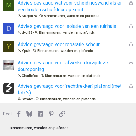
G
Advies gevraagd wat voor scheidingswand als er
M
e
een houten schuifdeur op komt
s
Marjon78
Binnenmuren, wanden en plafonds
l
o
G
Advies gevraagd voor isolatie van een tuinhuis
D
t
e
dvdl32
Binnenmuren, wanden en plafonds
e
s
n
l
G
Advies gevraagd voor reparatie scheur
Y
o
e
Ypuh
Binnenmuren, wanden en plafonds
t
s
e
l
G
Advies gevraagd voor afwerken kozijnloze
n
o
e
deuropening
t
s
Charliefox
Binnenmuren, wanden en plafonds
e
l
n
o
G
Advies gevraagd voor 'rechttrekken' plafond (met
t
e
foto's)
e
s
Sxnder
Binnenmuren, wanden en plafonds
n
l
o
Facebook
Bluesky
LinkedIn
Pinterest
Link
Deel:
t
e
n
Binnenmuren, wanden en plafonds