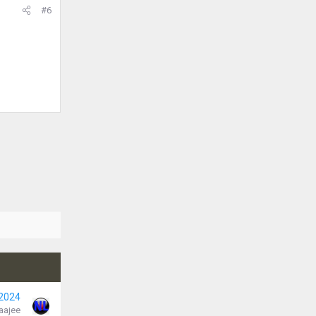
#6
 2024
aajee