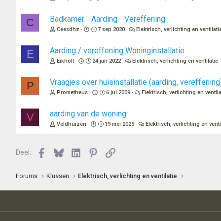
Badkamer - Aarding - Vereffening
C
Ceesdhz
7 sep 2020
Elektrisch, verlichting en ventilati
Aarding / vereffening Woninginstallatie
E
Eikholt
24 jan 2022
Elektrisch, verlichting en ventilatie
Vraagjes over huisinstallatie (aarding, vereffening
P
Prometheus
6 jul 2009
Elektrisch, verlichting en ventila
aarding van de woning
V
Veldhuizen
19 mei 2025
Elektrisch, verlichting en venti
Facebook
Bluesky
LinkedIn
Pinterest
Link
Deel:
Forums
Klussen
Elektrisch, verlichting en ventilatie