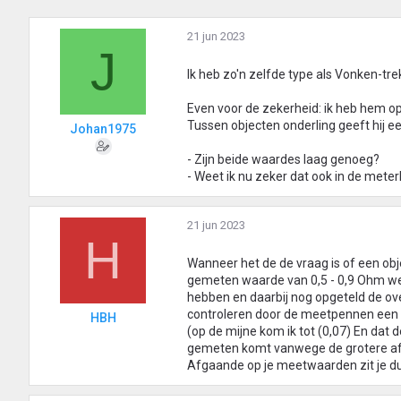
21 jun 2023
J
Ik heb zo'n zelfde type als Vonken-trek
Even voor de zekerheid: ik heb hem o
Tussen objecten onderling geeft hij ee
Johan1975
- Zijn beide waardes laag genoeg?
- Weet ik nu zeker dat ook in de mete
21 jun 2023
H
Wanneer het de de vraag is of een obj
gemeten waarde van 0,5 - 0,9 Ohm wel
hebben en daarbij nog opgeteld de ov
controleren door de meetpennen een 10
HBH
(op de mijne kom ik tot (0,07) En dat
gemeten komt vanwege de grotere af
Afgaande op je meetwaarden zit je d