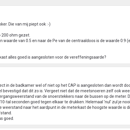
ker. Die van mij piept ook :-)
p 200 ohm gezet.
n waarde van 0.5 en naar de Pe van de centraaldoos is de waarde 0.9 (en
rkast alles goed is aangesloten voor de vereffeningsaarde?
ect in de badkamer wel of niet op het CAP is aangesloten dan wordt do
 bevestigd dat dit zo is. Vergeet niet dat de meetsnoeren zelf ook we
ergangsweerstand van de snoerstekkers naar de bussen op de meter. Di
-tal seconden goed tegen elkaar te drukken. Helemaal 'nul' zul je noo
 de weerstand naar het aardpunt in de meterkast de hoogste waarde is di
stand.
us goed.