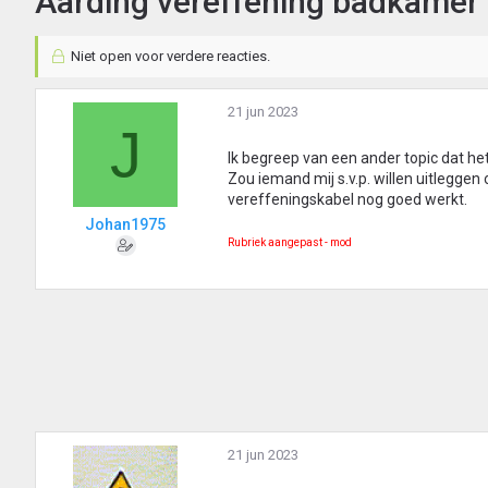
Aarding vereffening badkamer 
Niet open voor verdere reacties.
21 jun 2023
J
Ik begreep van een ander topic dat he
Zou iemand mij s.v.p. willen uitlegge
vereffeningskabel nog goed werkt.
Johan1975
Rubriek aangepast - mod
21 jun 2023