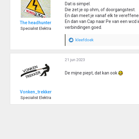
Dat is simpel.
Die zet je op ohm, of doorgangstest.
En dan meet je vanaf elk te vereffene
En dan van Cap naar Pe van een wcd in
The headhunter
verbindingen goed.
Specialist Elektra
kleefdoek
W
a
a
r
21 jun 2023
d
e
De mijne piept, dat kan ook
r
i
n
Vonken_trekker
g
Specialist Elektra
e
n
: