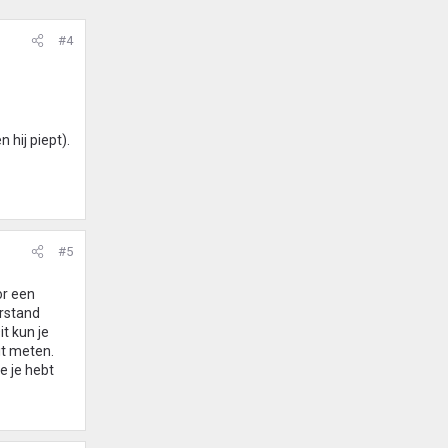
#4
 hij piept).
#5
or een
erstand
t kun je
it meten.
e je hebt