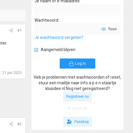
Je naam of e-mailadres
Wachtwoord
Toon
#1
Je wachtwoord vergeten?
ter.
Aangemeld blijven
Log in
r:
21 jun 2023
Heb je problemen met wachtwoorden of reset,
stuur een mailtje naar info a p e n staartje
klusidee nl Nog niet geregistreerd?
Registreer nu
or log in via
Passkey
#2