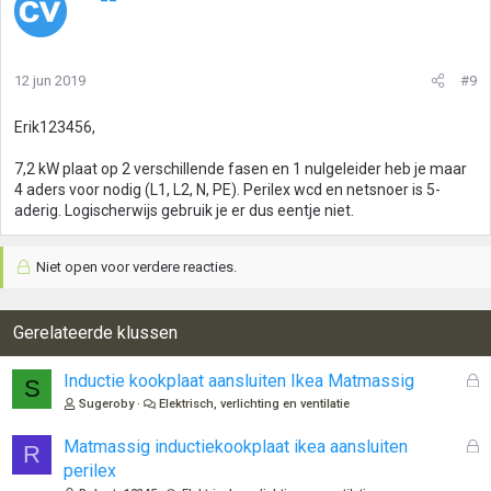
12 jun 2019
#9
Erik123456,
7,2 kW plaat op 2 verschillende fasen en 1 nulgeleider heb je maar
4 aders voor nodig (L1, L2, N, PE). Perilex wcd en netsnoer is 5-
aderig. Logischerwijs gebruik je er dus eentje niet.
Niet open voor verdere reacties.
Gerelateerde klussen
G
Inductie kookplaat aansluiten Ikea Matmassig
S
e
Sugeroby
Elektrisch, verlichting en ventilatie
s
l
G
Matmassig inductiekookplaat ikea aansluiten
R
o
e
perilex
t
s