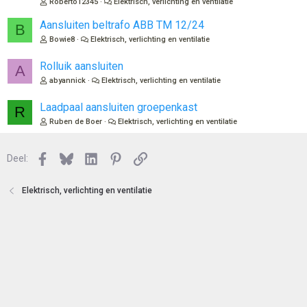
Roberto12345
Elektrisch, verlichting en ventilatie
e
l
n
o
Aansluiten beltrafo ABB TM 12/24
B
t
Bowie8
Elektrisch, verlichting en ventilatie
e
n
Rolluik aansluiten
A
abyannick
Elektrisch, verlichting en ventilatie
Laadpaal aansluiten groepenkast
R
Ruben de Boer
Elektrisch, verlichting en ventilatie
Facebook
Bluesky
LinkedIn
Pinterest
Link
Deel:
Elektrisch, verlichting en ventilatie