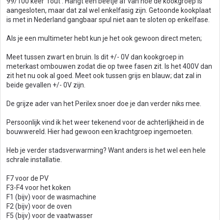
99/100 keer 'fout'. Hangt een beetje af van hoe de kookgroep is
aangesloten, maar dat zal wel enkelfasig zijn. Getoonde kookplaat
is met in Nederland gangbaar spul niet aan te sloten op enkelfase.
Als je een multimeter hebt kun je het ook gewoon direct meten;
Meet tussen zwart en bruin. Is dit +/- 0V dan kookgroep in
meterkast ombouwen zodat die op twee fasen zit. Is het 400V dan
zit het nu ook al goed. Meet ook tussen grijs en blauw; dat zal in
beide gevallen +/- 0V zijn.
De grijze ader van het Perilex snoer doe je dan verder niks mee.
Persoonlijk vind ik het weer tekenend voor de achterlijkheid in de
bouwwereld. Hier had gewoon een krachtgroep ingemoeten.
Heb je verder stadsverwarming? Want anders is het wel een hele
schrale installatie.
F7 voor de PV
F3-F4 voor het koken
F1 (bijv) voor de wasmachine
F2 (bijv) voor de oven
F5 (bijv) voor de vaatwasser