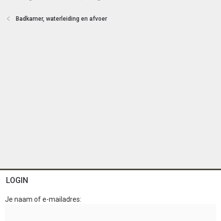
e
n
Badkamer, waterleiding en afvoer
LOGIN
Je naam of e-mailadres