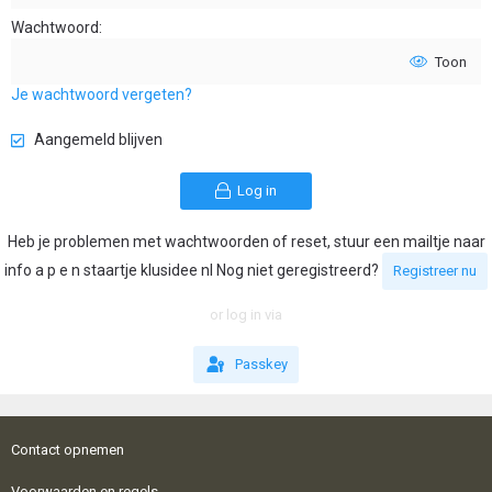
Wachtwoord
Toon
Je wachtwoord vergeten?
Aangemeld blijven
Log in
Heb je problemen met wachtwoorden of reset, stuur een mailtje naar
info a p e n staartje klusidee nl Nog niet geregistreerd?
Registreer nu
or log in via
Passkey
Contact opnemen
Voorwaarden en regels