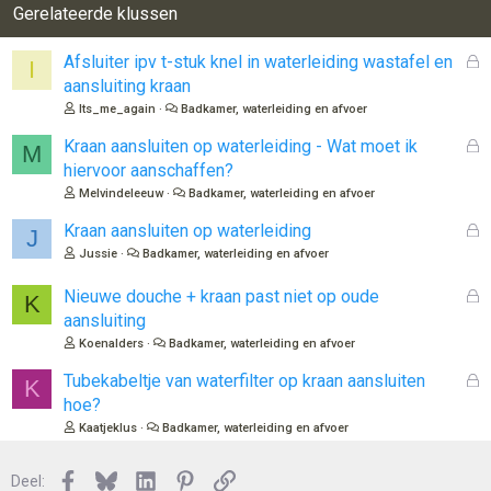
r
Gerelateerde klussen
i
n
G
Afsluiter ipv t-stuk knel in waterleiding wastafel en
I
g
e
aansluiting kraan
e
s
n
Its_me_again
Badkamer, waterleiding en afvoer
l
:
o
G
Kraan aansluiten op waterleiding - Wat moet ik
M
t
e
hiervoor aanschaffen?
e
s
Melvindeleeuw
Badkamer, waterleiding en afvoer
n
l
o
G
Kraan aansluiten op waterleiding
J
t
e
Jussie
Badkamer, waterleiding en afvoer
e
s
n
l
G
Nieuwe douche + kraan past niet op oude
K
o
e
aansluiting
t
s
Koenalders
Badkamer, waterleiding en afvoer
e
l
n
o
G
Tubekabeltje van waterfilter op kraan aansluiten
K
t
e
hoe?
e
s
Kaatjeklus
Badkamer, waterleiding en afvoer
n
l
o
Facebook
Bluesky
LinkedIn
Pinterest
Link
Deel:
t