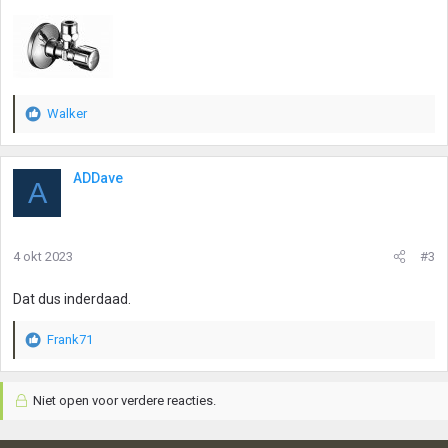
Walker
W
a
a
r
ADDave
A
d
e
r
i
4 okt 2023
#3
n
g
Dat dus inderdaad.
e
n
:
Frank71
W
a
a
Niet open voor verdere reacties.
r
d
e