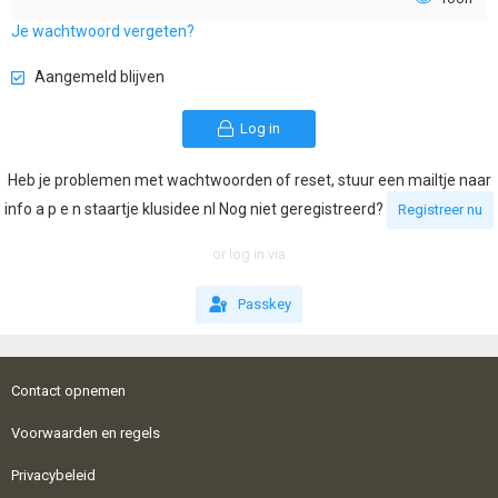
Je wachtwoord vergeten?
Aangemeld blijven
Log in
Heb je problemen met wachtwoorden of reset, stuur een mailtje naar
info a p e n staartje klusidee nl Nog niet geregistreerd?
Registreer nu
or log in via
Passkey
Contact opnemen
Voorwaarden en regels
Privacybeleid