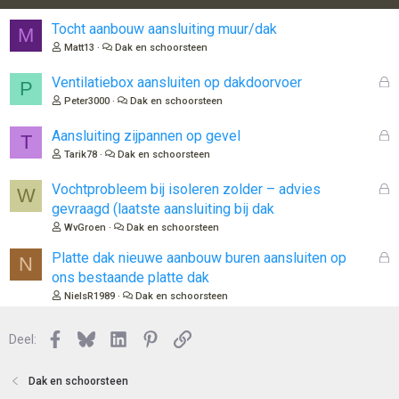
Tocht aanbouw aansluiting muur/dak
M
Matt13
Dak en schoorsteen
G
Ventilatiebox aansluiten op dakdoorvoer
P
e
Peter3000
Dak en schoorsteen
s
l
G
Aansluiting zijpannen op gevel
T
o
e
Tarik78
Dak en schoorsteen
t
s
e
l
G
Vochtprobleem bij isoleren zolder – advies
W
n
o
e
gevraagd (laatste aansluiting bij dak
t
s
WvGroen
Dak en schoorsteen
e
l
n
o
G
Platte dak nieuwe aanbouw buren aansluiten op
N
t
e
ons bestaande platte dak
e
s
NielsR1989
Dak en schoorsteen
n
l
o
Facebook
Bluesky
LinkedIn
Pinterest
Link
Deel:
t
e
n
Dak en schoorsteen