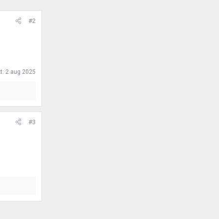
#2
t:
2 aug 2025
#3