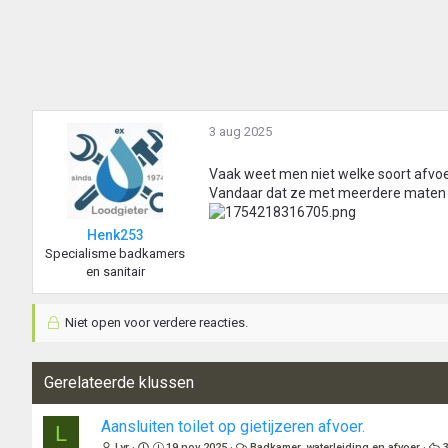
r
d
e
r
i
n
g
3 aug 2025
e
n
:
Vaak weet men niet welke soort afvoe
Vandaar dat ze met meerdere maten r
Henk253
Specialisme badkamers
en sanitair
Niet open voor verdere reacties.
Gerelateerde klussen
Aansluiten toilet op gietijzeren afvoer.
L
Lyr
19 nov 2025
Badkamer, waterleiding en afvoer