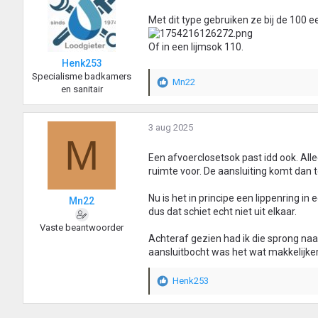
d
e
Met dit type gebruiken ze bij de 100 e
r
i
Of in een lijmsok 110.
n
Henk253
g
Specialisme badkamers
e
Mn22
W
en sanitair
n
a
:
a
r
3 aug 2025
M
d
e
Een afvoerclosetsok past idd ook. Al
r
ruimte voor. De aansluiting komt dan te
i
n
Nu is het in principe een lippenring i
Mn22
g
dus dat schiet echt niet uit elkaar.
e
Vaste beantwoorder
n
Achteraf gezien had ik die sprong naar 
:
aansluitbocht was het wat makkelijke
Henk253
W
a
a