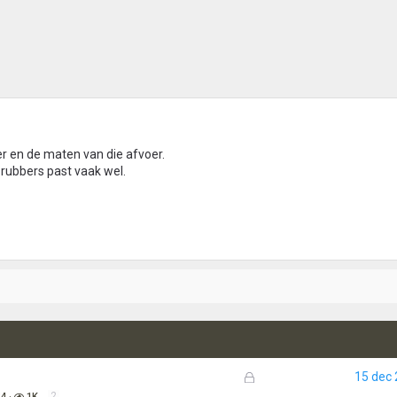
r en de maten van die afvoer.
ubbers past vaak wel.
G
15 dec
e
2
34
1K