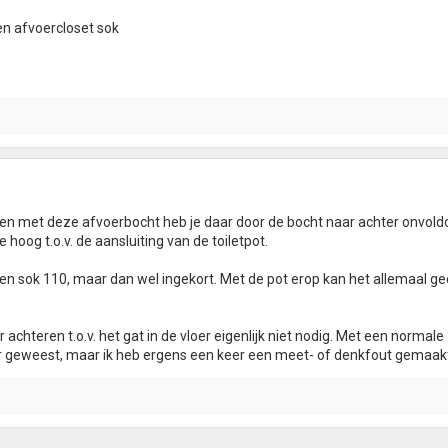
en afvoercloset sok
leen met deze afvoerbocht heb je daar door de bocht naar achter onvol
 hoog t.o.v. de aansluiting van de toiletpot.
n een sok 110, maar dan wel ingekort. Met de pot erop kan het allemaal ge
achteren t.o.v. het gat in de vloer eigenlijk niet nodig. Met een normale
r geweest, maar ik heb ergens een keer een meet- of denkfout gemaakt