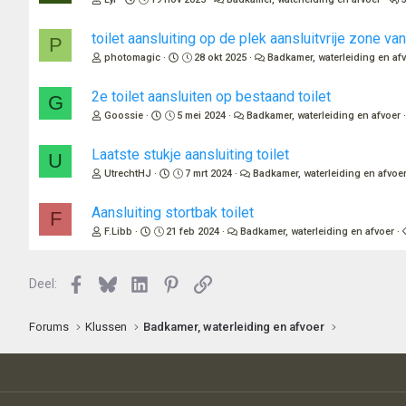
toilet aansluiting op de plek aansluitvrije zone v
P
photomagic
28 okt 2025
Badkamer, waterleiding en af
2e toilet aansluiten op bestaand toilet
G
Goossie
5 mei 2024
Badkamer, waterleiding en afvoer
Laatste stukje aansluiting toilet
U
UtrechtHJ
7 mrt 2024
Badkamer, waterleiding en afvoe
Aansluiting stortbak toilet
F
F.Libb
21 feb 2024
Badkamer, waterleiding en afvoer
Facebook
Bluesky
LinkedIn
Pinterest
Link
Deel:
Forums
Klussen
Badkamer, waterleiding en afvoer