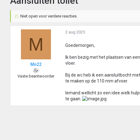
Aansluiten toilet
Niet open voor verdere reacties.
2 aug 2025
M
Goedemorgen,
Ik ben bezig met het plaatsen van een
vloer.
Mn22
Bij de wc heb ik een aansluitbocht me
Vaste beantwoorder
te maken op de 110 mm afvoer.
Iemand wellicht zo een idee welk hul
te gaan.