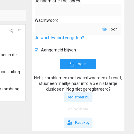
Je naam of e-mailadres
Wachtwoord
Toon
#1
Je wachtwoord vergeten?
Aangemeld blijven
oer in de
Log in
aansluiting
Heb je problemen met wachtwoorden of reset,
stuur een mailtje naar info a p e n staartje
 om omhoog
klusidee nl Nog niet geregistreerd?
Registreer nu
or log in via
Passkey