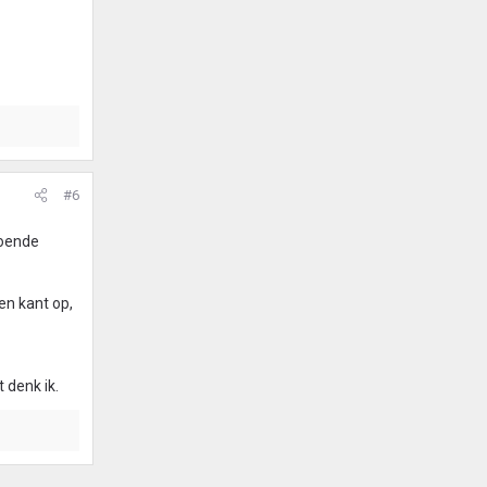
#6
doende
en kant op,
 denk ik.