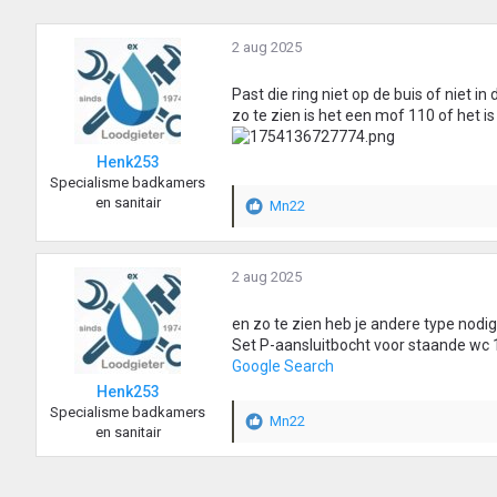
2 aug 2025
Past die ring niet op de buis of niet in 
zo te zien is het een mof 110 of het is
Henk253
Specialisme badkamers
en sanitair
Mn22
W
a
a
r
2 aug 2025
d
e
en zo te zien heb je andere type nodig
r
Set P-aansluitbocht voor staande wc 
i
Google Search
n
Henk253
g
Specialisme badkamers
e
Mn22
W
en sanitair
n
a
:
a
r