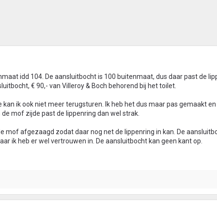
enmaat idd 104. De aansluitbocht is 100 buitenmaat, dus daar past de lip
uitbocht, € 90,- van Villeroy & Boch behorend bij het toilet.
die kan ik ook niet meer terugsturen. Ik heb het dus maar pas gemaakt e
 de mof zijde past de lippenring dan wel strak.
e mof afgezaagd zodat daar nog net de lippenring in kan. De aansluitbo
maar ik heb er wel vertrouwen in. De aansluitbocht kan geen kant op.