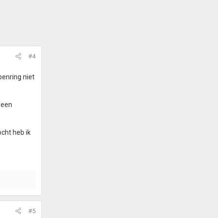
#4
penring niet
n een
cht heb ik
#5