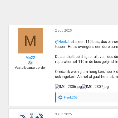
d
e
r
i
n
g
2 aug 2025
e
M
n
:
@Henk
, het is een 110 buis, dus binn
tussen. Het is overigens een dure aansl
De aansluitbocht ligt er al even, dus 
Mn22
reparatiemof 110 in de buis gelijmd. In
Vaste beantwoorder
Omdat ik weinig om hoog kon, heb ik d
ook ingekort. Al met al gaat het net, 
Henk253
W
a
a
r
3 aug 2025