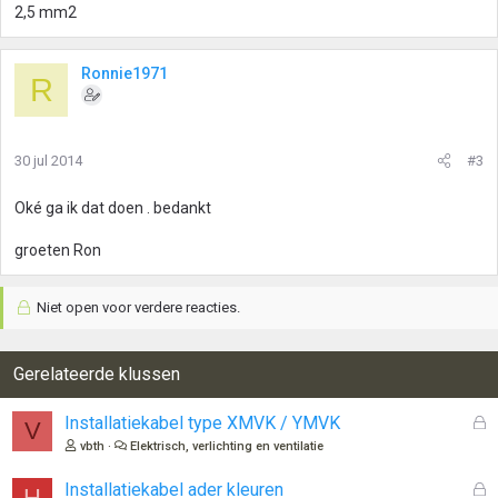
2,5 mm2
Ronnie1971
R
30 jul 2014
#3
Oké ga ik dat doen . bedankt
groeten Ron
Niet open voor verdere reacties.
Gerelateerde klussen
G
Installatiekabel type XMVK / YMVK
V
e
vbth
Elektrisch, verlichting en ventilatie
s
l
G
Installatiekabel ader kleuren
H