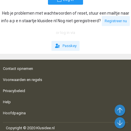
Heb je problemen met wachtwoorden of reset, stuur een mailtje naar
info a p e n staartje klusidee nl Nog niet geregistreerd?
Registreer nu
or log in via
Passkey
Contact opnemen
Voorwaarden en regels
Privacybeleid
Help
Bo
Hoofdpagina
On
Copyright © 2020 Klusidee.nl