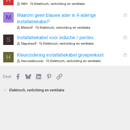
o
e
HBH
Elektrisch, verlichting en ventilatie
t
s
e
l
G
Waarom geen blauwe ader in 4-aderige
M
n
o
e
installatiekabel?
t
s
MelvinP
Elektrisch, verlichting en ventilatie
e
l
n
o
G
Installatiekabel voor inductie / perilex
S
t
e
Stapelwolf
Elektrisch, verlichting en ventilatie
e
s
n
l
G
Kleurcodering installatiekabel groepenkast
H
o
e
Hansdeklusser
Elektrisch, verlichting en ventilatie
t
s
e
l
n
Facebook
Bluesky
LinkedIn
Pinterest
Link
o
Deel:
t
e
Elektrisch, verlichting en ventilatie
n