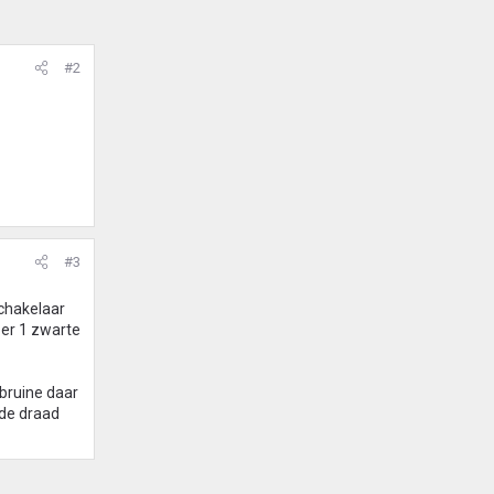
#2
#3
schakelaar
 er 1 zwarte
bruine daar
nde draad