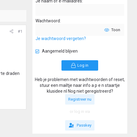
Je naam of e-mailadres
Wachtwoord
Toon
#1
Je wachtwoord vergeten?
Aangemeld blijven
Log in
arte draden
Heb je problemen met wachtwoorden of reset,
stuur een mailtje naar info a p e n staartje
klusidee nl Nog niet geregistreerd?
Registreer nu
or log in via
Passkey