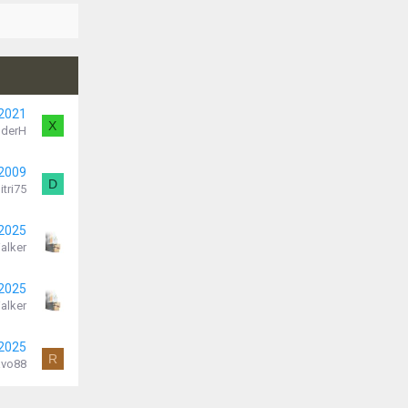
 2021
X
nderH
 2009
D
itri75
 2025
alker
 2025
alker
 2025
R
avo88