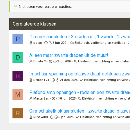
Niet open voor verdere reacties.
Gerelateerde klussen
Dimmer aansluiten - 3 draden uit, 1 zwarte, 1 zwa
P
pc-xs
6 jun 2021
Elektrisch, verlichting en ventilatie
Alleen maar zwarte draden uit de muur!
D
Dimitri75
2 jul 2009
Elektrisch, verlichting en ventilatie
In schuur spanning op blauwe draaf gelijk aan zwa
R
RemcoT74
21 dec 2025
Elektrisch, verlichting en ventil
Plafondlamp ophangen - rode en een zwarte draa
M
MasterSen
8 jun 2025
Elektrisch, verlichting en ventilat
Gira schakelklok aansluiten - zwarte draad, blauw
R
Ruvavo88
6 jan 2025
Elektrisch, verlichting en ventilati