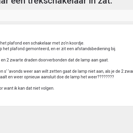
ar een trekschakelaar in zat.
et plafond een schakelaar met zo'n koordje.
op het plafond gemonteerd, en er zit een afstandsbediening bij.
ld en 2 zwarte draden doorverbonden dat de lamp aan gaat.
en s' 'avonds weer aan wilt zetten gaat de lamp niet aan, als je de 2 zw
haalt en weer opnieuw aansluit doe de lamp het weer????????
r want ik kan dat niet volgen.