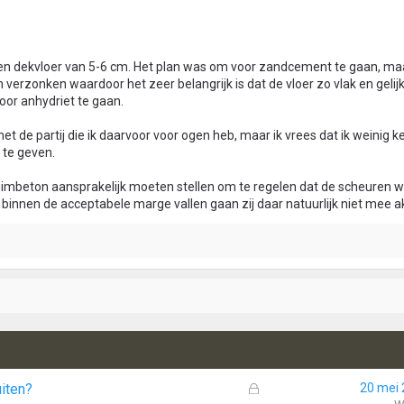
en dekvloer van 5-6 cm. Het plan was om voor zandcement te gaan, maa
n verzonken waardoor het zeer belangrijk is dat de vloer zo vlak en gelij
or anhydriet te gaan.
t de partij die ik daarvoor voor ogen heb, maar ik vrees dat ik weinig k
 te geven.
huimbeton aansprakelijk moeten stellen om te regelen dat de scheuren 
binnen de acceptabele marge vallen gaan zij daar natuurlijk niet mee a
G
uiten?
20 mei