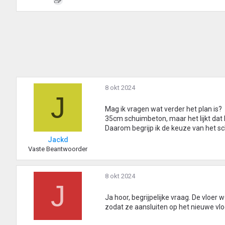
e
n
:
8 okt 2024
J
Mag ik vragen wat verder het plan is?
35cm schuimbeton, maar het lijkt da
Daarom begrijp ik de keuze van het s
Jackd
Vaste Beantwoorder
8 okt 2024
J
Ja hoor, begrijpelijke vraag. De vloe
zodat ze aansluiten op het nieuwe vlo