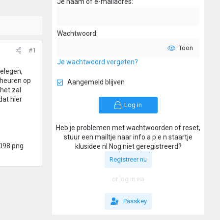
Je naam of e-mailadres
Wachtwoord
Toon
#1
Je wachtwoord vergeten?
gelegen,
scheuren op
Aangemeld blijven
 het zal
dat hier
Log in
Heb je problemen met wachtwoorden of reset,
stuur een mailtje naar info a p e n staartje
klusidee nl Nog niet geregistreerd?
Registreer nu
or log in via
Passkey