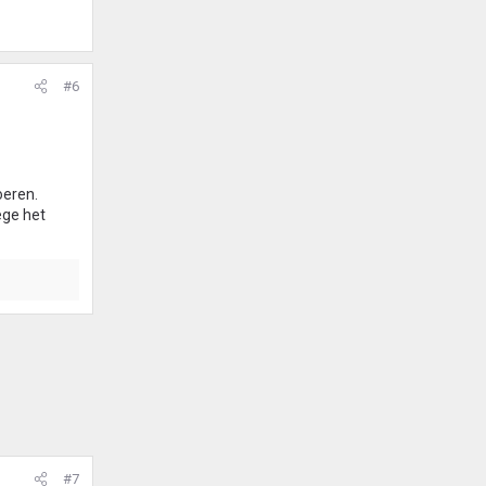
#6
oeren.
ege het
#7