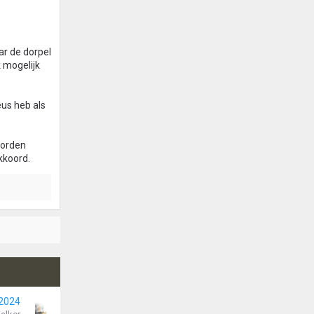
r de dorpel
k mogelijk
eus heb als
worden
kkoord.
 2024