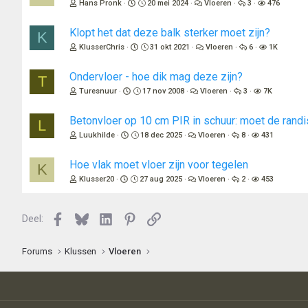
Hans Pronk
20 mei 2024
Vloeren
3
476
e
n
:
Klopt het dat deze balk sterker moet zijn?
K
KlusserChris
31 okt 2021
Vloeren
6
1K
Ondervloer - hoe dik mag deze zijn?
T
Turesnuur
17 nov 2008
Vloeren
3
7K
Betonvloer op 10 cm PIR in schuur: moet de randis
L
Luukhilde
18 dec 2025
Vloeren
8
431
Hoe vlak moet vloer zijn voor tegelen
K
Klusser20
27 aug 2025
Vloeren
2
453
Facebook
Bluesky
LinkedIn
Pinterest
Link
Deel:
Forums
Klussen
Vloeren