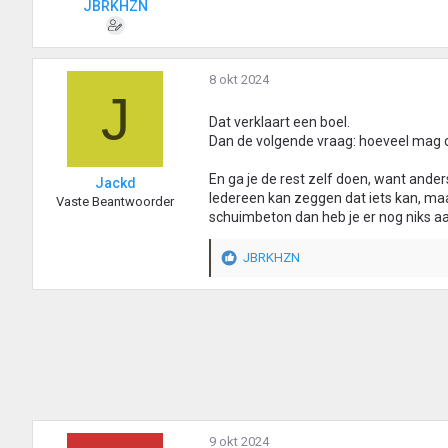
JBRKHZN
8 okt 2024
J
Dat verklaart een boel.
Dan de volgende vraag: hoeveel mag 
En ga je de rest zelf doen, want ande
Jackd
Iedereen kan zeggen dat iets kan, ma
Vaste Beantwoorder
schuimbeton dan heb je er nog niks a
JBRKHZN
W
a
a
r
d
e
r
i
n
g
9 okt 2024
e