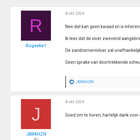
8 okt 2024
R
Nee dat kan geen kwaad en is inherent
Ik lees dat de vloer zwevend aangebr
Rogeeke1
De zandcementvloer zal onafhankelij
Geen sprake van doortrekkende scheu
JBRKHZN
W
a
a
r
8 okt 2024
J
d
e
Goed om te horen, hartelijk dank voor 
r
i
n
JBRKHZN
g