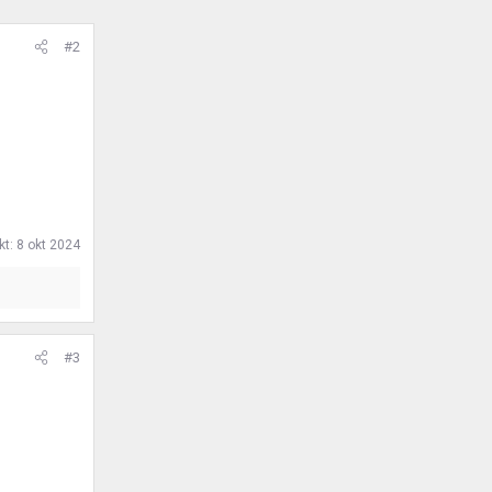
#2
kt:
8 okt 2024
#3