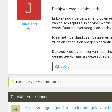
J
n
:
Dankjewel voor je advies Jack.
Er komt nog vloerverwarming op en e
van de schuifpui zal in de vloer worde
JBRKHZN
wordt. Daarom overweeg ik om toch vo
Ik zal het inderdaad gaan bespreken me
zij dit als reden zien om geen garantie
Dan zou ik de leverancier van het sc
geïnjecteerd, maar als deze scheuren 
Jackd
W
a
a
Niet open voor verdere reacties.
r
d
e
r
Gerelateerde klussen
i
n
Zijn deze tegels geschikt als terrastegels voor b
H
g