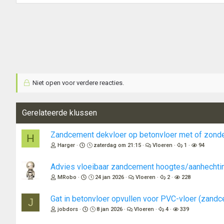
Niet open voor verdere reacties.
Gerelateerde klussen
Zandcement dekvloer op betonvloer met of zonde
H
Harger
zaterdag om 21:15
Vloeren
1
94
Advies vloeibaar zandcement hoogtes/aanhechti
MRobo
24 jan 2026
Vloeren
2
228
Gat in betonvloer opvullen voor PVC-vloer (zandc
J
jobdors
8 jan 2026
Vloeren
4
339