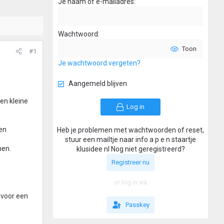
Je naam of e-mailadres
Wachtwoord
Toon
#1
Je wachtwoord vergeten?
Aangemeld blijven
en kleine
Log in
een
Heb je problemen met wachtwoorden of reset,
stuur een mailtje naar info a p e n staartje
men.
klusidee nl Nog niet geregistreerd?
Registreer nu
or log in via
 voor een
Passkey