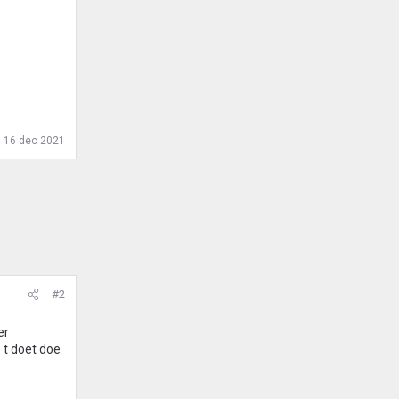
:
16 dec 2021
#2
er
 t doet doe