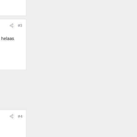
#3
 helaas.
#4