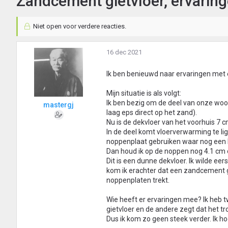
Zandcement gietvloer, ervarin
Niet open voor verdere reacties.
16 dec 2021
Ik ben benieuwd naar ervaringen met
Mijn situatie is als volgt:
Ik ben bezig om de deel van onze woon
mastergj
laag eps direct op het zand).
Nu is de dekvloer van het voorhuis 7 c
In de deel komt vloerverwarming te lig
noppenplaat gebruiken waar nog een kle
Dan houd ik op de noppen nog 4.1 cm 
Dit is een dunne dekvloer. Ik wilde 
kom ik erachter dat een zandcement gie
noppenplaten trekt.
Wie heeft er ervaringen mee? Ik heb 
gietvloer en de andere zegt dat het tro
Dus ik kom zo geen steek verder. Ik ho