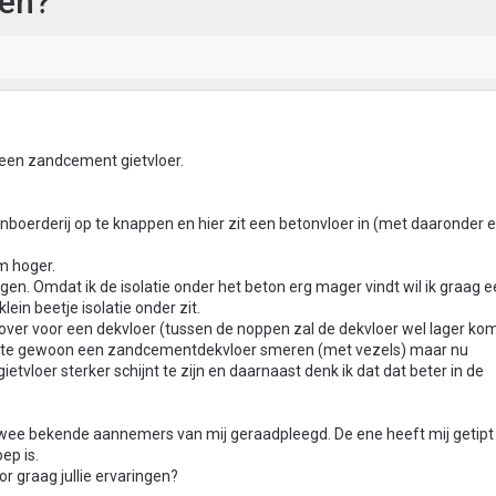
gen?
 een zandcement gietvloer.
boerderij op te knappen en hier zit een betonvloer in (met daaronder e
m hoger.
gen. Omdat ik de isolatie onder het beton erg mager vindt wil ik graag 
in beetje isolatie onder zit.
over voor een dekvloer (tussen de noppen zal de dekvloer wel lager ko
eerste gewoon een zandcementdekvloer smeren (met vezels) maar nu
tvloer sterker schijnt te zijn en daarnaast denk ik dat dat beter in de
twee bekende aannemers van mij geraadpleegd. De ene heeft mij getipt
ep is.
or graag jullie ervaringen?