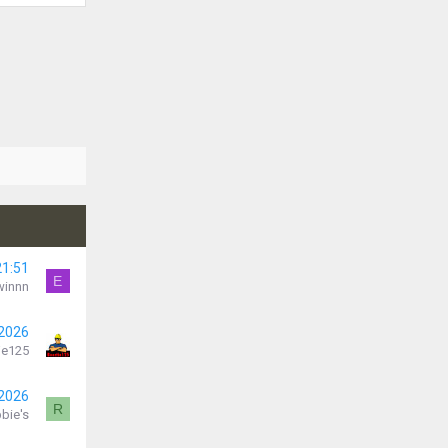
21:51
E
winnn
 2026
je125
 2026
R
bie's