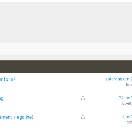
r folie?
zaterdag om 
Ed
G
ng
24 jan
e
Boert
s
l
G
ement + egaline)
9 jan
o
e
Rob
t
s
e