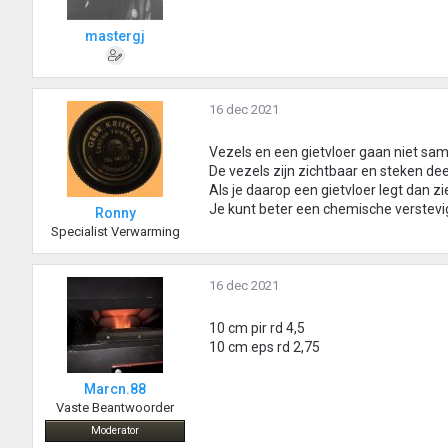
mastergj
16 dec 2021
Vezels en een gietvloer gaan niet sa
De vezels zijn zichtbaar en steken dee
Als je daarop een gietvloer legt dan zie
Je kunt beter een chemische verstevi
Ronny
Specialist Verwarming
16 dec 2021
10 cm pir rd 4,5
10 cm eps rd 2,75
Marcn.88
Vaste Beantwoorder
Moderator