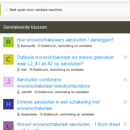
Niet open voor verdere reacties.
Gerelateerde klussen
Hoe wisselschakelaars aansluiten / aanleggen?
R
Reinier68
Elektrisch, verlichting en ventilatie
G
Dubbele wisselschakelaar als enkele gebruiken:
C
e
waar L2, A1 en A2 op aansluiten?
s
Cmf
Elektrisch, verlichting en ventilatie
l
o
G
Aansluiten combinatie
J
t
e
wisselschakelaar/wandcontactdoos
e
s
Jelle95
Elektrisch, verlichting en ventilatie
n
l
o
G
Dimmer aansluiten in een schakeling met
H
t
e
wisselschakelaar
e
s
Havantiake
Elektrisch, verlichting en ventilatie
n
l
o
G
Wissel-wisselschakelaar aansluiten - 1 bruin draad
L
t
e