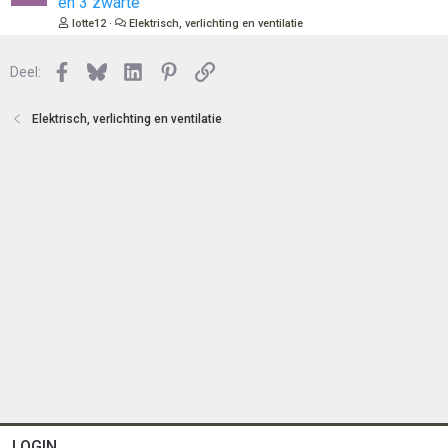
en 3 zwarte
e
s
lotte12
Elektrisch, verlichting en ventilatie
n
l
o
Facebook
Bluesky
LinkedIn
Pinterest
Link
Deel:
t
e
n
Elektrisch, verlichting en ventilatie
LOGIN