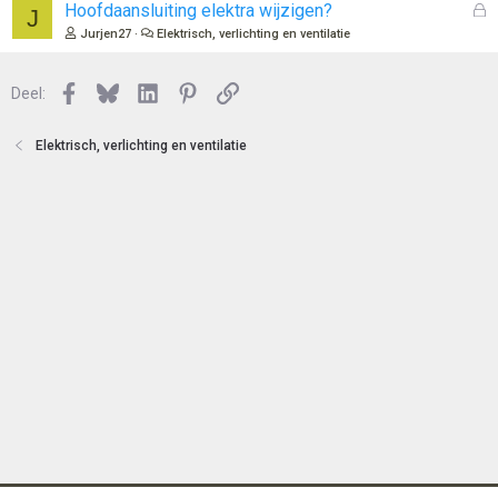
e
l
G
Hoofdaansluiting elektra wijzigen?
J
n
o
e
Jurjen27
Elektrisch, verlichting en ventilatie
t
s
e
l
n
Facebook
Bluesky
LinkedIn
Pinterest
Link
o
Deel:
t
e
Elektrisch, verlichting en ventilatie
n