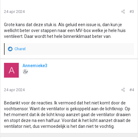
24 apr 2024
#3
Grote kans dat deze stuk is. Als geluid een issue is, dan kun je
wellicht beter over stappen naar een MV-box welke je hele huis
ventileert. Daar wordt het hele binnenklimaat beter van.
Charel
W
a
a
Annemieke3
A
r
d
e
r
24 apr 2024
#4
i
n
g
Bedankt voor de reacties. Ik vermoed dat het niet komt door de
e
vochtsensor. Want de ventilator is gekoppeld aan de lichtknop. Op
n
het moment dat ik de licht knop aanzet gaat de ventilator draaien
:
en stopt deze na een halfuur. Voordat ik het licht aanzet draait de
ventilator niet, dus vermoedelijk is het dan niet te vochtig.