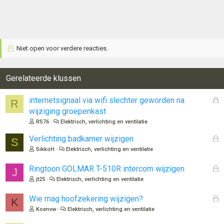
Niet open voor verdere reacties.
Gerelateerde klussen
G
internetsignaal via wifi slechter geworden na
R
e
wijziging groepenkast
s
RS76
Elektrisch, verlichting en ventilatie
l
o
G
Verlichting badkamer wijzigen
S
t
e
SikkoH
Elektrisch, verlichting en ventilatie
e
s
n
l
G
Ringtoon GOLMAR T-510R intercom wijzigen
J
o
e
jt25
Elektrisch, verlichting en ventilatie
t
s
e
l
G
Wie mag hoofzekering wijzigen?
K
n
o
e
Koenvw
Elektrisch, verlichting en ventilatie
t
s