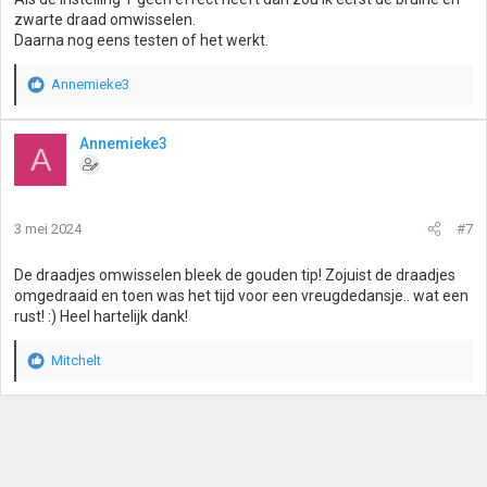
zwarte draad omwisselen.
Daarna nog eens testen of het werkt.
Annemieke3
W
a
a
Annemieke3
A
r
d
e
r
3 mei 2024
#7
i
n
g
De draadjes omwisselen bleek de gouden tip! Zojuist de draadjes
e
omgedraaid en toen was het tijd voor een vreugdedansje.. wat een
n
rust! :) Heel hartelijk dank!
:
Mitchelt
W
a
a
r
d
e
r