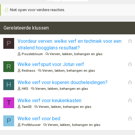
Niet open voor verdere reacties.
Gerelateerde klussen
G
Voordeur verven: welke verf en techniek voor een
P
e
stralend hoogglans resultaat?
s
Poustebloum
Verven, lakken, behangen en glas
l
o
G
Welke verfspuit voor Jotun verf
R
t
e
Rednass
Verven, lakken, behangen en glas
e
s
n
l
G
Welke verf voor koperen doucheleidingen?
H
o
e
HKS
Verven, lakken, behangen en glas
t
s
e
l
G
Welke verf voor keukenkasten
T
n
o
e
Tam03
Verven, lakken, behangen en glas
t
s
e
l
G
Welke verf voor bed
P
n
o
e
Profiklusser
Verven, lakken, behangen en glas
t
s
e