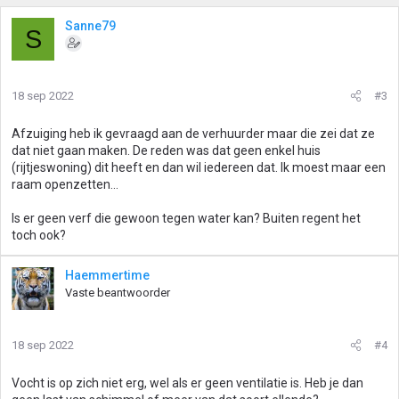
a
r
Sanne79
S
d
e
r
i
18 sep 2022
#3
n
g
Afzuiging heb ik gevraagd aan de verhuurder maar die zei dat ze
e
dat niet gaan maken. De reden was dat geen enkel huis
n
(rijtjeswoning) dit heeft en dan wil iedereen dat. Ik moest maar een
:
raam openzetten...
Is er geen verf die gewoon tegen water kan? Buiten regent het
toch ook?
Haemmertime
Vaste beantwoorder
18 sep 2022
#4
Vocht is op zich niet erg, wel als er geen ventilatie is. Heb je dan