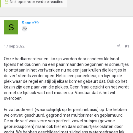
Niet open voor verdere reacties.
Sanne79
S
17 sep 2022
#1
Onze badkamerdeur en -kozijn worden door condens kletsnat
tijdens het douchen, na een paar maanden begonnen er scheurtjes
te ontstaan in het verfwerk en nu na een jaar krullen die kiertjes in
de verf steeds verder open. Het is een paneeldeur, en bijv. op de
plek waar de regel en stijl bij elkaar komen gebeurt dat. Ook op het
kozijn zijn een paar van die plekjes. Geen fraai gezicht en het wordt
er met de tijd ook vast niet mooier op. Vandaar dat ik het wil
overdoen.
Er zat oude verf (waarschijnlijk op terpentinebasis) op. Die hebben
we ontvet, geschuurd, gegrond met multiprimer en geplamuurd.
De oude verf was verre van perfect, zowel butsjes (gewone
gebruikssporen) maar ook hier en daar scheurtjes/loslaten door
vocht. We hebben geschilderd met zijdeglans watergedragen lak.