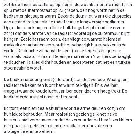
zet ik de thermostaatknop op 5 en in de woonkamer alle radiatoren
op 3 met de thermostaat op 23 graden, dan nog wordt het in de
badkamer niet super warm. Zeker de deur niet, want die zit precies
aan de andere kant als de radiator in de langwerpige badkamer.
Oja, er loopt ook nog een flinke balk langs het plafond die ervoor
zorgt dat de warmte van de radiator vooral bij de buitenmuur blijft
hangen. Zet ik het raam open, dan vliegt de warmte helemaal
makkelijk naar buiten, en wordt het behoorlijk blauwbekken in de
winter. De douche zit naast de deur (op de tegenoverliggende
wand als radiator + raam. De enige manier om 's winters behaaglijk
te douchen, is alles dicht houden en accepteren dat het een turkse
stoomcabine wordt.
De badkamerdeur grenst (uiteraard) aan de overloop. Waar geen
radiator te bekennen is om het warm te krijgen. Er is wel het
trapgat waar de koude lucht van beneden door omhoog trekt. De
badkamerdeur is pal naast het trapgat.
Kortom: een niet ideale situatie voor die arme deur en kozijn om
hun lak te behouden. Maar realistisch gezien ga ik het halve
huurhuis niet verbouwen omdat de verhuurder het heeft vertikt om
een paar jaar geleden tijdens de badkamerrenovatie een
afzuigertje erin te zetten...