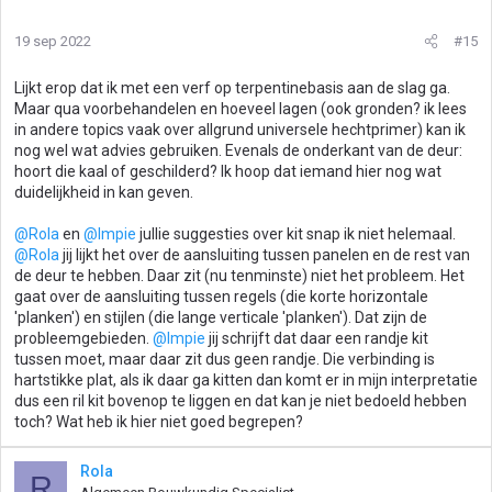
19 sep 2022
#15
Lijkt erop dat ik met een verf op terpentinebasis aan de slag ga.
Maar qua voorbehandelen en hoeveel lagen (ook gronden? ik lees
in andere topics vaak over allgrund universele hechtprimer) kan ik
nog wel wat advies gebruiken. Evenals de onderkant van de deur:
hoort die kaal of geschilderd? Ik hoop dat iemand hier nog wat
duidelijkheid in kan geven.
@Rola
en
@Impie
jullie suggesties over kit snap ik niet helemaal.
@Rola
jij lijkt het over de aansluiting tussen panelen en de rest van
de deur te hebben. Daar zit (nu tenminste) niet het probleem. Het
gaat over de aansluiting tussen regels (die korte horizontale
'planken') en stijlen (die lange verticale 'planken'). Dat zijn de
probleemgebieden.
@Impie
jij schrijft dat daar een randje kit
tussen moet, maar daar zit dus geen randje. Die verbinding is
hartstikke plat, als ik daar ga kitten dan komt er in mijn interpretatie
dus een ril kit bovenop te liggen en dat kan je niet bedoeld hebben
toch? Wat heb ik hier niet goed begrepen?
Rola
R