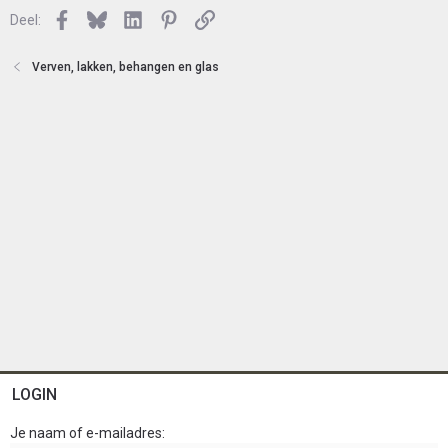
l
n
Facebook
Bluesky
LinkedIn
Pinterest
Link
o
Deel:
t
e
Verven, lakken, behangen en glas
n
LOGIN
Je naam of e-mailadres