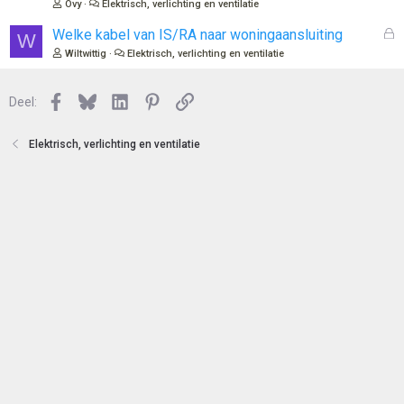
Ovy
Elektrisch, verlichting en ventilatie
e
l
n
o
G
Welke kabel van IS/RA naar woningaansluiting
W
t
e
Wiltwittig
Elektrisch, verlichting en ventilatie
e
s
n
l
Facebook
Bluesky
LinkedIn
Pinterest
Link
o
Deel:
t
e
Elektrisch, verlichting en ventilatie
n