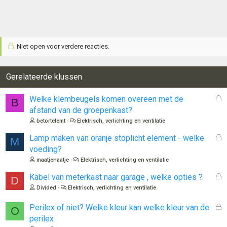
Niet open voor verdere reacties.
Gerelateerde klussen
G
Welke klembeugels komen overeen met de
B
e
afstand van de groepenkast?
s
betortelemt
Elektrisch, verlichting en ventilatie
l
o
G
Lamp maken van oranje stoplicht element - welke
M
t
e
voeding?
e
s
maatjenaatje
Elektrisch, verlichting en ventilatie
n
l
o
G
Kabel van meterkast naar garage , welke opties ?
D
t
e
Divided
Elektrisch, verlichting en ventilatie
e
s
n
l
G
Perilex of niet? Welke kleur kan welke kleur van de
O
o
e
perilex
t
s