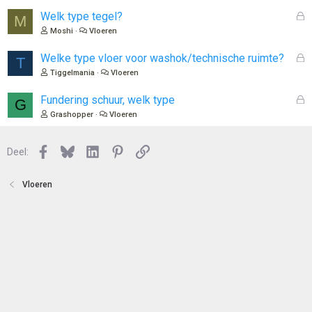
n
l
G
Welk type tegel?
M
o
e
Moshi
Vloeren
t
s
e
l
G
Welke type vloer voor washok/technische ruimte?
T
n
o
e
Tiggelmania
Vloeren
t
s
e
l
G
Fundering schuur, welk type
G
n
o
e
Grashopper
Vloeren
t
s
e
l
n
Facebook
Bluesky
LinkedIn
Pinterest
Link
o
Deel:
t
e
Vloeren
n