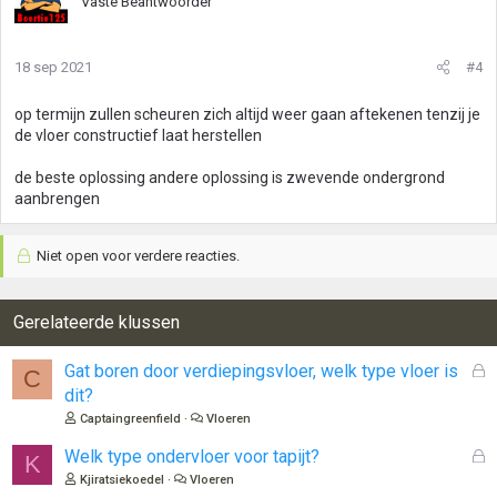
Vaste Beantwoorder
18 sep 2021
#4
op termijn zullen scheuren zich altijd weer gaan aftekenen tenzij je
de vloer constructief laat herstellen
de beste oplossing andere oplossing is zwevende ondergrond
aanbrengen
Niet open voor verdere reacties.
Gerelateerde klussen
G
Gat boren door verdiepingsvloer, welk type vloer is
C
e
dit?
s
Captaingreenfield
Vloeren
l
o
G
Welk type ondervloer voor tapijt?
K
t
e
Kjiratsiekoedel
Vloeren
e
s