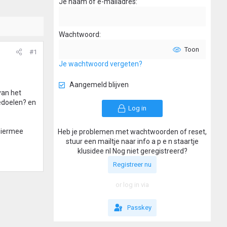
Je naam of e-mailadres
Wachtwoord
Toon
#1
Je wachtwoord vergeten?
Aangemeld blijven
van het
edoelen? en
Log in
 hiermee
Heb je problemen met wachtwoorden of reset,
stuur een mailtje naar info a p e n staartje
klusidee nl Nog niet geregistreerd?
Registreer nu
or log in via
Passkey