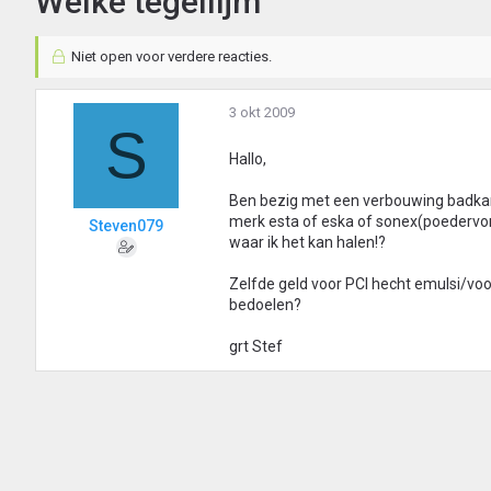
Welke tegellijm
Niet open voor verdere reacties.
3 okt 2009
S
Hallo,
Ben bezig met een verbouwing badkamer
merk esta of eska of sonex(poedervor
Steven079
waar ik het kan halen!?
Zelfde geld voor PCI hecht emulsi/voor
bedoelen?
grt Stef