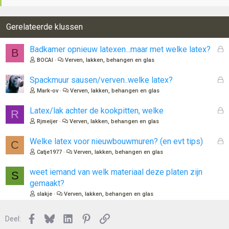
Gerelateerde klussen
G
Badkamer opnieuw latexen...maar met welke latex?
B
e
BOCAl
Verven, lakken, behangen en glas
s
l
G
Spackmuur sausen/verven..welke latex?
o
e
Mark-ov
Verven, lakken, behangen en glas
t
s
e
l
G
Latex/lak achter de kookpitten, welke
R
n
o
e
Rjmeijer
Verven, lakken, behangen en glas
t
s
e
l
G
Welke latex voor nieuwbouwmuren? (en evt tips)
C
n
o
e
Catje1977
Verven, lakken, behangen en glas
t
s
e
l
weet iemand van welk materiaal deze platen zijn
S
n
o
gemaakt?
t
slakje
Verven, lakken, behangen en glas
e
n
Facebook
Bluesky
LinkedIn
Pinterest
Link
Deel: