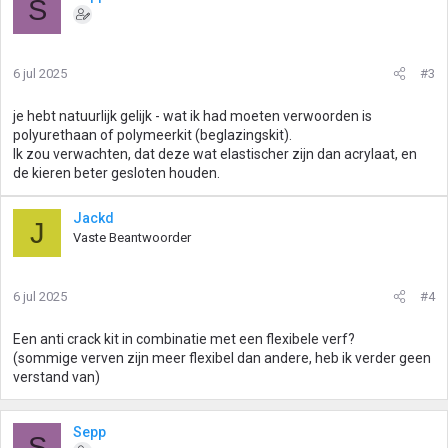
S
d
e
r
i
6 jul 2025
#3
n
g
je hebt natuurlijk gelijk - wat ik had moeten verwoorden is
e
polyurethaan of polymeerkit (beglazingskit).
n
Ik zou verwachten, dat deze wat elastischer zijn dan acrylaat, en
:
de kieren beter gesloten houden.
Jackd
J
Vaste Beantwoorder
6 jul 2025
#4
Een anti crack kit in combinatie met een flexibele verf?
(sommige verven zijn meer flexibel dan andere, heb ik verder geen
verstand van)
Sepp
S