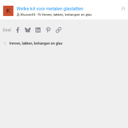
t
s
e
l
G
Welke kit voor metalen glaslatten
K
n
o
e
Klusser35
Verven, lakken, behangen en glas
t
s
e
l
n
Facebook
Bluesky
LinkedIn
Pinterest
Link
o
Deel:
t
e
Verven, lakken, behangen en glas
n