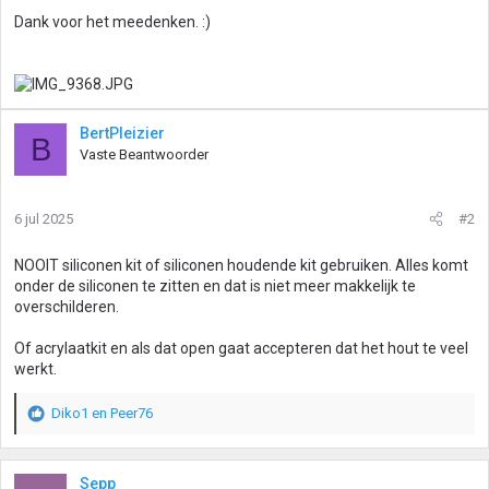
Dank voor het meedenken. :)
BertPleizier
B
Vaste Beantwoorder
6 jul 2025
#2
NOOIT siliconen kit of siliconen houdende kit gebruiken. Alles komt
onder de siliconen te zitten en dat is niet meer makkelijk te
overschilderen.
Of acrylaatkit en als dat open gaat accepteren dat het hout te veel
werkt.
Diko1
en
Peer76
W
a
a
r
Sepp