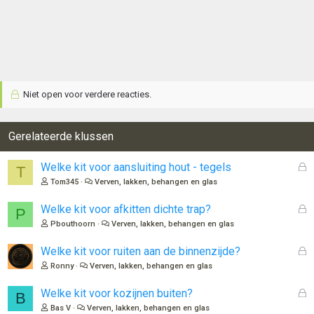
Niet open voor verdere reacties.
Gerelateerde klussen
G
Welke kit voor aansluiting hout - tegels
T
e
Tom345
Verven, lakken, behangen en glas
s
l
G
Welke kit voor afkitten dichte trap?
P
o
e
Pbouthoorn
Verven, lakken, behangen en glas
t
s
e
l
G
Welke kit voor ruiten aan de binnenzijde?
n
o
e
Ronny
Verven, lakken, behangen en glas
t
s
e
l
G
Welke kit voor kozijnen buiten?
B
n
o
e
Bas V
Verven, lakken, behangen en glas