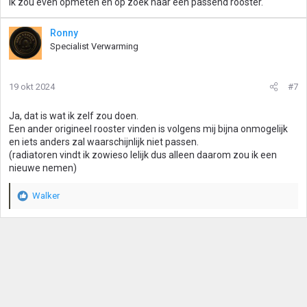
Ik zou even opmeten en op zoek naar een passend rooster.
Ronny
Specialist Verwarming
19 okt 2024
#7
Ja, dat is wat ik zelf zou doen.
Een ander origineel rooster vinden is volgens mij bijna onmogelijk
en iets anders zal waarschijnlijk niet passen.
(radiatoren vindt ik zowieso lelijk dus alleen daarom zou ik een
nieuwe nemen)
Walker
W
a
a
r
d
e
r
i
n