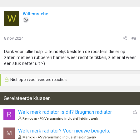
Willemsiebe
W
8 nov 2024
#8
Dank voor jullie hulp. Uiteindelijk besloten de roosters die er op
zaten met een rubberen hamer weer recht te tikken, ziet er al weer
een stuk netter uit :-)
Niet open voor verdere reacties.
Gerelateerde klussen
G
Welk merk radiator is dit? Brugman radiator
R
e
Remcovp
Verwarming inclusief leidingwerk
s
l
G
Welk merk radiator? Voor nieuwe beugels.
M
o
e
Marikiki
Verwarming inclusief leidingwerk