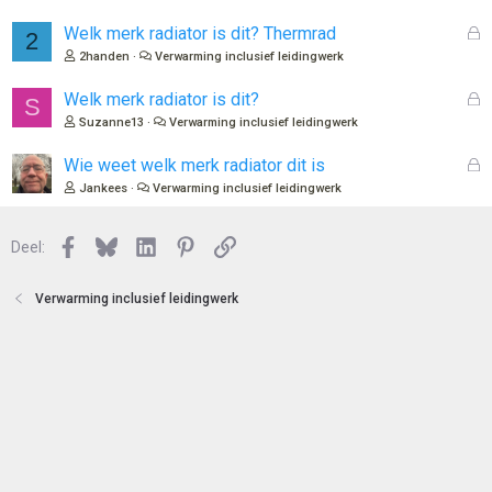
t
s
e
l
G
Welk merk radiator is dit? Thermrad
2
n
o
e
2handen
Verwarming inclusief leidingwerk
t
s
e
l
G
Welk merk radiator is dit?
S
n
o
e
Suzanne13
Verwarming inclusief leidingwerk
t
s
e
l
G
Wie weet welk merk radiator dit is
n
o
e
Jankees
Verwarming inclusief leidingwerk
t
s
e
l
n
Facebook
Bluesky
LinkedIn
Pinterest
Link
o
Deel:
t
e
Verwarming inclusief leidingwerk
n