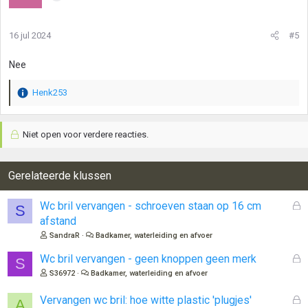
16 jul 2024
#5
Nee
Henk253
W
a
a
Niet open voor verdere reacties.
r
d
e
r
Gerelateerde klussen
i
n
G
Wc bril vervangen - schroeven staan op 16 cm
S
g
e
afstand
e
s
n
SandraR
Badkamer, waterleiding en afvoer
l
:
o
G
Wc bril vervangen - geen knoppen geen merk
S
t
e
S36972
Badkamer, waterleiding en afvoer
e
s
n
l
G
Vervangen wc bril: hoe witte plastic 'plugjes'
A