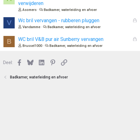
o
e
verwijderen
t
s
Asomers
Badkamer, waterleiding en afvoer
e
l
n
o
G
Wc bril vervangen - rubberen pluggen
V
t
e
Vandamme
Badkamer, waterleiding en afvoer
e
s
n
l
G
WC bril V&B pur air Sunberry vervangen
B
o
e
Brussel1000
Badkamer, waterleiding en afvoer
t
s
e
l
n
Facebook
Bluesky
LinkedIn
Pinterest
Link
o
Deel:
t
e
Badkamer, waterleiding en afvoer
n