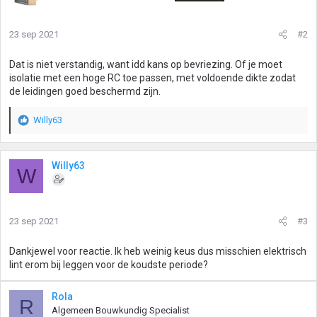
23 sep 2021
#2
Dat is niet verstandig, want idd kans op bevriezing. Of je moet
isolatie met een hoge RC toe passen, met voldoende dikte zodat
de leidingen goed beschermd zijn.
Willy63
W
a
a
r
Willy63
W
d
e
r
i
23 sep 2021
#3
n
g
Dankjewel voor reactie. Ik heb weinig keus dus misschien elektrisch
e
lint erom bij leggen voor de koudste periode?
n
:
Rola
R
Algemeen Bouwkundig Specialist