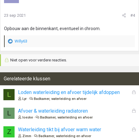
23 sep 2021
#4
Opbouw aan de binnenkant, eventueel in chroom.
Willy63
W
a
a
Niet open voor verdere reacties.
r
d
e
r
Gerelateerde klussen
i
n
G
Loden waterleiding en afvoer tijdelijk afdoppen
L
g
e
Lyr
Badkamer, waterleiding en afvoer
e
s
n
l
G
Afvoer & waterleiding radiatoren
:
L
o
e
loeske
Badkamer, waterleiding en afvoer
t
s
e
l
G
Waterleiding tikt bij afvoer warm water
Z
n
o
e
Zimm
Badkamer, waterleiding en afvoer