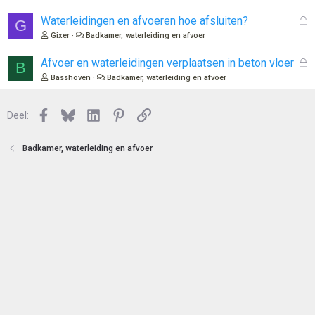
t
s
e
l
G
Waterleidingen en afvoeren hoe afsluiten?
G
n
o
e
Gixer
Badkamer, waterleiding en afvoer
t
s
e
l
G
Afvoer en waterleidingen verplaatsen in beton vloer
B
n
o
e
Basshoven
Badkamer, waterleiding en afvoer
t
s
e
l
n
Facebook
Bluesky
LinkedIn
Pinterest
Link
o
Deel:
t
e
Badkamer, waterleiding en afvoer
n