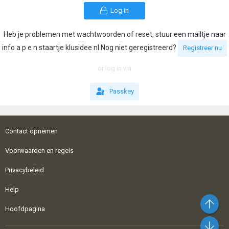
Log in
Heb je problemen met wachtwoorden of reset, stuur een mailtje naar
info a p e n staartje klusidee nl Nog niet geregistreerd?
Registreer nu
or log in via
Passkey
Contact opnemen
Voorwaarden en regels
Privacybeleid
Help
Bo
Hoofdpagina
On