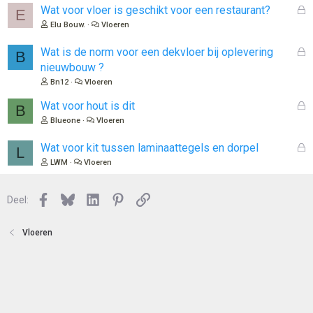
o
G
Wat voor vloer is geschikt voor een restaurant?
E
t
e
Elu Bouw.
Vloeren
e
s
n
l
G
Wat is de norm voor een dekvloer bij oplevering
B
o
e
nieuwbouw ?
t
s
Bn12
Vloeren
e
l
n
o
G
Wat voor hout is dit
B
t
e
Blueone
Vloeren
e
s
n
l
G
Wat voor kit tussen laminaattegels en dorpel
L
o
e
LWM
Vloeren
t
s
e
l
n
Facebook
Bluesky
LinkedIn
Pinterest
Link
o
Deel:
t
e
Vloeren
n