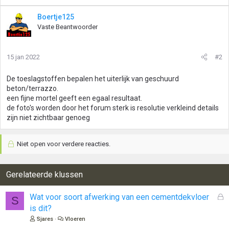
Boertje125
Vaste Beantwoorder
15 jan 2022
#2
De toeslagstoffen bepalen het uiterlijk van geschuurd
beton/terrazzo.
een fijne mortel geeft een egaal resultaat.
de foto's worden door het forum sterk is resolutie verkleind details
zijn niet zichtbaar genoeg
Niet open voor verdere reacties.
Gerelateerde klussen
G
Wat voor soort afwerking van een cementdekvloer
S
e
is dit?
s
Sjares
Vloeren
l