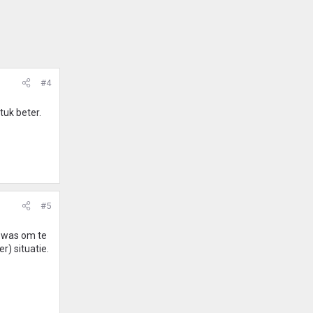
#4
tuk beter.
#5
d was om te
r) situatie.