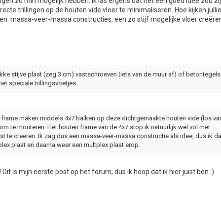
llingen zo min mogelijk hebben. Ik las ergens dat het een goed idee zou z
te trillingen op de houten vide vloer te minimaliseren. Hoe kijken jullie
len: massa-veer-massa constructies, een zo stijf mogelijke vloer creëre
e stijve plaat (zeg 3 cm) vastschroeven (iets van de muur af) of betontegels
 speciale trillingsvoetjes.
ten frame maken middels 4x7 balken op deze dichtgemaakte houten vide (los va
 om te monteren. Het houten frame van de 4x7 stop ik natuurlijk wel vol met
 te creëren. Ik zag dus een massa-veer-massa constructie als idee, dus ik d
lex plaat en daarna weer een multplex plaat erop.
Dit is mijn eerste post op het forum, dus ik hoop dat ik hier juist ben :).