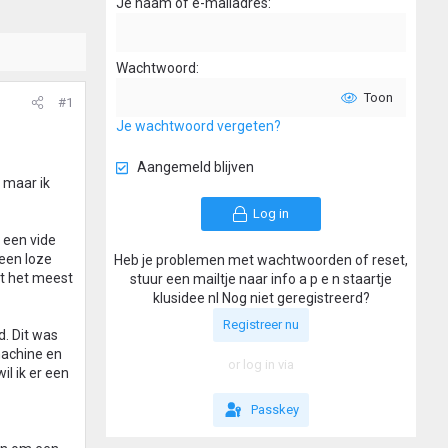
Je naam of e-mailadres
Wachtwoord
Toon
#1
Je wachtwoord vergeten?
Aangemeld blijven
 maar ik
Log in
 een vide
 een loze
Heb je problemen met wachtwoorden of reset,
dt het meest
stuur een mailtje naar info a p e n staartje
klusidee nl Nog niet geregistreerd?
Registreer nu
. Dit was
machine en
or log in via
l ik er een
Passkey