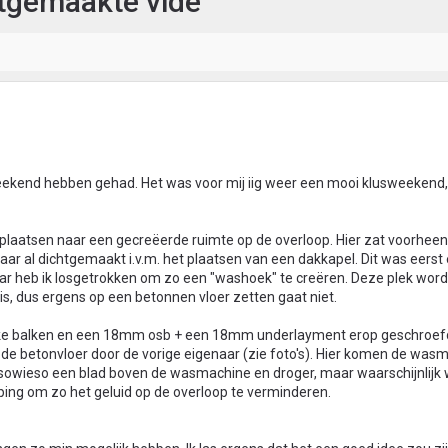
tgemaakte vide
 weekend hebben gehad. Het was voor mij iig weer een mooi klusweekend,
plaatsen naar een gecreëerde ruimte op de overloop. Hier zat voorheen
aar al dichtgemaakt i.v.m. het plaatsen van een dakkapel. Dit was eerst
ar heb ik losgetrokken om zo een "washoek" te creëren. Deze plek wor
uis, dus ergens op een betonnen vloer zetten gaat niet.
inke balken en een 18mm osb + een 18mm underlayment erop geschroefd
de betonvloer door de vorige eigenaar (zie foto's). Hier komen de was
 sowieso een blad boven de wasmachine en droger, maar waarschijnlijk wi
g om zo het geluid op de overloop te verminderen.