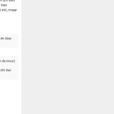
ijn om een
 hier
n etc, maar
 en daar
n de muur)
acht dan