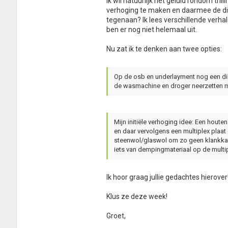
Ik wil natuurlijk het geluid rondom tri
verhoging te maken en daarmee de direc
tegenaan? Ik lees verschillende verha
ben er nog niet helemaal uit.
Nu zat ik te denken aan twee opties:
Op de osb en underlayment nog een dikk
de wasmachine en droger neerzetten met
Mijn initiële verhoging idee: Een hou
en daar vervolgens een multiplex plaat
steenwol/glaswol om zo geen klankkast
iets van dempingmateriaal op de multip
Ik hoor graag jullie gedachtes hierover! 
Klus ze deze week!
Groet,