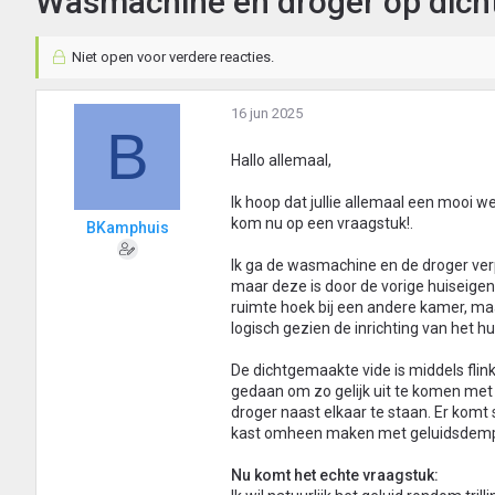
Wasmachine en droger op dich
Niet open voor verdere reacties.
16 jun 2025
B
Hallo allemaal,
Ik hoop dat jullie allemaal een mooi
kom nu op een vraagstuk!.
BKamphuis
Ik ga de wasmachine en de droger ver
maar deze is door de vorige huiseigen
ruimte hoek bij een andere kamer, ma
logisch gezien de inrichting van het h
De dichtgemaakte vide is middels fl
gedaan om zo gelijk uit te komen met 
droger naast elkaar te staan. Er komt
kast omheen maken met geluidsdempin
Nu komt het echte vraagstuk: