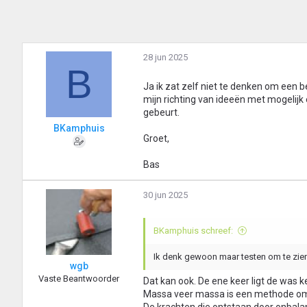
28 jun 2025
B
Ja ik zat zelf niet te denken om een 
mijn richting van ideeën met mogelij
gebeurt.
BKamphuis
Groet,
Bas
30 jun 2025
BKamphuis schreef:
Ik denk gewoon maar testen om te zien
wgb
Vaste Beantwoorder
Dat kan ook. De ene keer ligt de was k
Massa veer massa is een methode om 