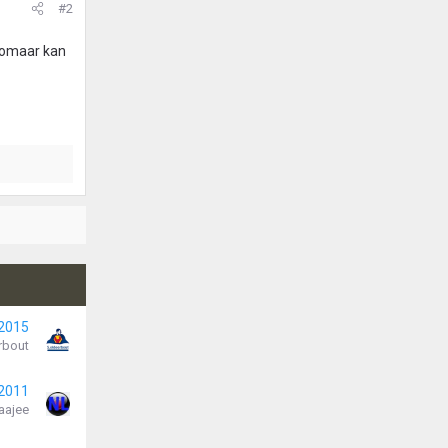
#2
 zomaar kan
 2015
rbout
 2011
aajee