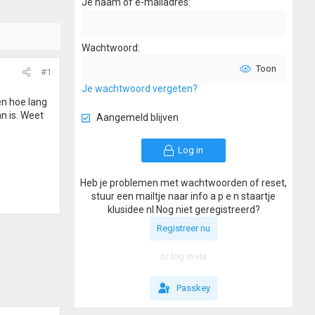
Je naam of e-mailadres
Wachtwoord
Toon
#1
Je wachtwoord vergeten?
en hoe lang
n is. Weet
Aangemeld blijven
Log in
Heb je problemen met wachtwoorden of reset,
stuur een mailtje naar info a p e n staartje
klusidee nl Nog niet geregistreerd?
Registreer nu
or log in via
Passkey