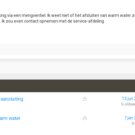
ing via een mengventiel. Ik weet niet of het afsluiten van warm water
ng. Ik zou even contact opnemen met de service-afdeling.
G
aansluiting
13 jun
e
S.oldee
s
l
G
warm water
7 jan
o
e
K
t
s
e
l