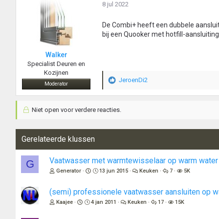
8 jul 2022
De Combi+ heeft een dubbele aansluit
bij een Quooker met hotfill-aansluiti
Walker
Specialist Deuren en
Kozijnen
JeroenDi2
W
Moderator
a
a
Niet open voor verdere reacties.
r
d
e
r
Gerelateerde klussen
i
n
Vaatwasser met warmtewisselaar op warm water 
G
g
Generator
13 jun 2015
Keuken
7
5K
e
n
:
(semi) professionele vaatwasser aansluiten op 
Kaajee
4 jan 2011
Keuken
17
15K