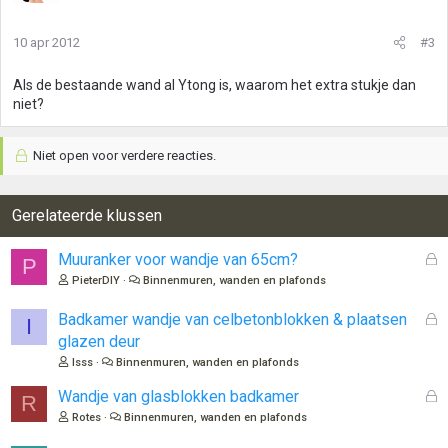
10 apr 2012
#3
Als de bestaande wand al Ytong is, waarom het extra stukje dan
niet?
Niet open voor verdere reacties.
Gerelateerde klussen
G
Muuranker voor wandje van 65cm?
P
e
PieterDIY
Binnenmuren, wanden en plafonds
s
l
G
Badkamer wandje van celbetonblokken & plaatsen
I
o
e
glazen deur
t
s
Isss
Binnenmuren, wanden en plafonds
e
l
n
o
G
Wandje van glasblokken badkamer
R
t
e
Rotes
Binnenmuren, wanden en plafonds
e
s