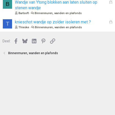
n
l
G
Wandje van Ytong blokken aan laten sluiten op
B
o
e
stenen wandje
t
s
Bartsoft
Binnenmuren, wanden en plafonds
e
l
n
o
G
knieschot wandje op zolder isoleren met ?
T
t
e
Thieske
Binnenmuren, wanden en plafonds
e
s
n
l
Facebook
Bluesky
LinkedIn
Pinterest
Link
o
Deel:
t
e
Binnenmuren, wanden en plafonds
n