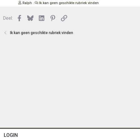
s
Ralph
Ik kan geen geschikte rubriek vinden
e
l
n
o
Facebook
Bluesky
LinkedIn
Pinterest
Link
Deel:
t
e
n
Ik kan geen geschikte rubriek vinden
LOGIN