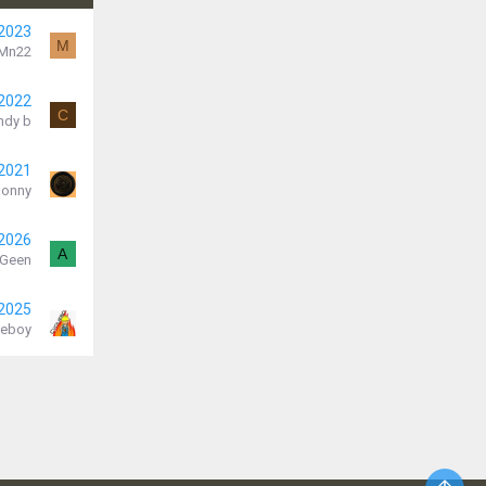
 2023
M
Mn22
 2022
C
ndy b
 2021
Ronny
 2026
A
-Geen
 2025
ieboy