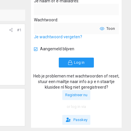
Je naam of e-mailadres
Wachtwoord
Toon
#1
Je wachtwoord vergeten?
Aangemeld blijven
Log in
Heb je problemen met wachtwoorden of reset,
stuur een mailtje naar info a p e n staartje
klusidee nl Nog niet geregistreerd?
Registreer nu
or log in via
Passkey