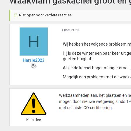
Waakvlam gaskachel groot en g
Niet open voor verdere reacties.
1 mei 2023
H
Wij hebben het volgende probleem met
Hij is deze winter een paar keer uit 
geel en buigt af.
Harrie2023
Als je de kachel hoger of lager draait 
Mogelijk een probleem met de waak
Klusidee