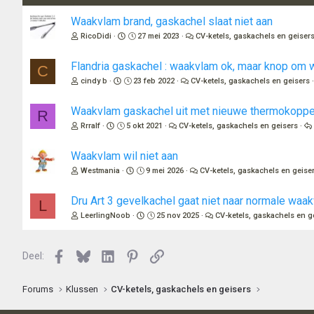
n
Waakvlam brand, gaskachel slaat niet aan
g
RicoDidi
27 mei 2023
CV-ketels, gaskachels en geiser
e
n
:
Flandria gaskachel : waakvlam ok, maar knop om 
C
cindy b
23 feb 2022
CV-ketels, gaskachels en geisers
Waakvlam gaskachel uit met nieuwe thermokoppe
R
Rrralf
5 okt 2021
CV-ketels, gaskachels en geisers
Waakvlam wil niet aan
Westmania
9 mei 2026
CV-ketels, gaskachels en geise
Dru Art 3 gevelkachel gaat niet naar normale waa
L
LeerlingNoob
25 nov 2025
CV-ketels, gaskachels en g
Facebook
Bluesky
LinkedIn
Pinterest
Link
Deel:
Forums
Klussen
CV-ketels, gaskachels en geisers