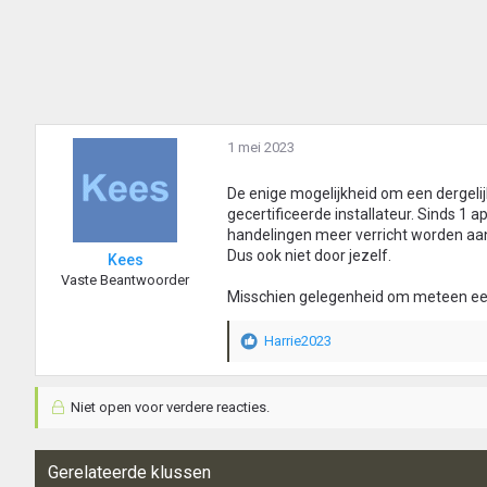
1 mei 2023
De enige mogelijkheid om een dergelij
gecertificeerde installateur. Sinds 1 a
handelingen meer verricht worden aan 
Dus ook niet door jezelf.
Kees
Vaste Beantwoorder
Misschien gelegenheid om meteen een 
Harrie2023
W
a
a
Niet open voor verdere reacties.
r
d
e
r
Gerelateerde klussen
i