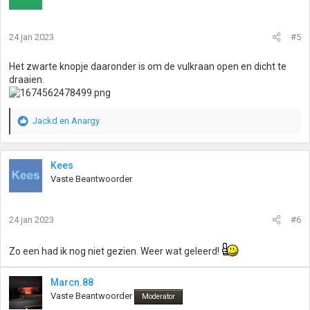
e
r
i
24 jan 2023
#5
n
g
Het zwarte knopje daaronder is om de vulkraan open en dicht te
e
draaien.
n
:
Jackd
en
Anargy
W
a
a
r
Kees
d
Vaste Beantwoorder
e
r
i
24 jan 2023
#6
n
g
e
Zo een had ik nog niet gezien. Weer wat geleerd!
n
:
Marcn.88
Vaste Beantwoorder
Moderator