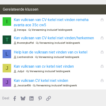
Gerelateerde klussen
G
Kan vulkraan van CV-ketel niet vinden remeha
I
e
avanta ace 35c cw5
s
Irenepa
Verwarming inclusief leidingwerk
l
o
G
Kan vulkraan van CV-ketel niet vinden/herkennen
T
t
e
thommybuffel
Verwarming inclusief leidingwerk
e
s
n
l
G
Help kan de vulkraan niet vinden van cv ketel
L
o
e
Lienhendrick
Verwarming inclusief leidingwerk
t
s
e
l
G
Kan vulkraan van cv ketel niet vinden
J
n
o
e
Juljul
Verwarming inclusief leidingwerk
t
s
e
l
G
Kan vulkraan CV ketel niet vinden
J
n
o
e
Jessica456
Verwarming inclusief leidingwerk
t
s
e
l
n
Facebook
Bluesky
LinkedIn
Pinterest
Link
o
Deel:
t