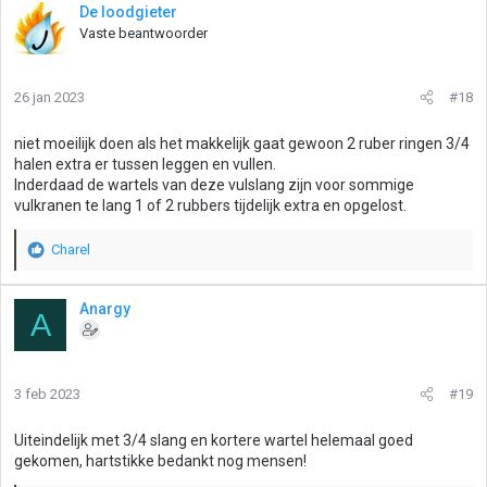
De loodgieter
Vaste beantwoorder
26 jan 2023
#18
niet moeilijk doen als het makkelijk gaat gewoon 2 ruber ringen 3/4
halen extra er tussen leggen en vullen.
Inderdaad de wartels van deze vulslang zijn voor sommige
vulkranen te lang 1 of 2 rubbers tijdelijk extra en opgelost.
Charel
W
a
a
Anargy
A
r
d
e
r
3 feb 2023
#19
i
n
g
Uiteindelijk met 3/4 slang en kortere wartel helemaal goed
e
gekomen, hartstikke bedankt nog mensen!
n