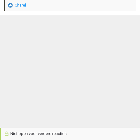
:
Charel
W
a
a
r
d
e
r
i
n
g
e
n
:
Niet open voor verdere reacties.