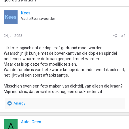
gedraaid worden?
Kees
Vaste Beantwoorder
24 jan 2023
#4
LIjkt me logisch dat de dop eraf gedraaid moet worden.
Waarschijnlijk kun je met de bovenkant van die dop een spindel
bedienen, waarmee de kraan geopend moet worden.
Maar dat is op deze foto moeilijk te zien.
Wat de functie is van het zwarte knopje daaronder weet ik ook niet,
het lijkt wel een soort aftapkraantje.
Misschien even een foto maken van dichtbij, van alleen die kraan?
Mijn indruk is, dat erachter ook nog een druukmeter zit...
Anargy
W
a
a
r
Auto-Geen
A
d