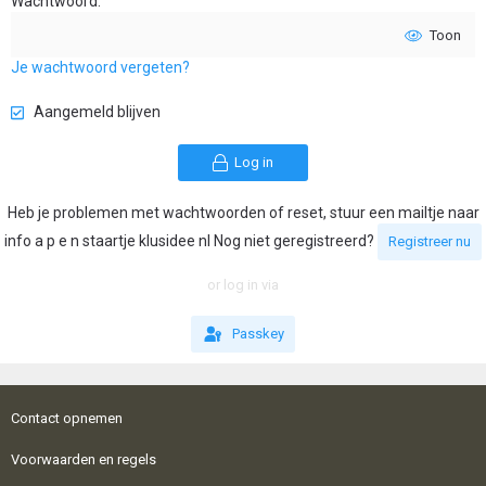
Wachtwoord
Toon
Je wachtwoord vergeten?
Aangemeld blijven
Log in
Heb je problemen met wachtwoorden of reset, stuur een mailtje naar
info a p e n staartje klusidee nl Nog niet geregistreerd?
Registreer nu
or log in via
Passkey
Contact opnemen
Voorwaarden en regels