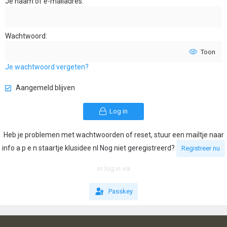
Je naam of e-mailadres
Wachtwoord
Toon
Je wachtwoord vergeten?
Aangemeld blijven
Log in
Heb je problemen met wachtwoorden of reset, stuur een mailtje naar
info a p e n staartje klusidee nl Nog niet geregistreerd?
Registreer nu
or log in via
Passkey