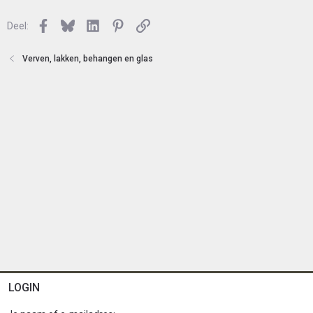
e
l
n
Facebook
Bluesky
LinkedIn
Pinterest
Link
o
Deel:
t
e
Verven, lakken, behangen en glas
n
LOGIN