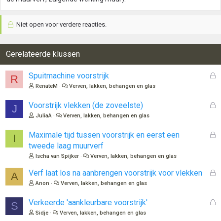
Niet open voor verdere reacties.
Gerelateerde klussen
G
Spuitmachine voorstrijk
R
e
RenateM
Verven, lakken, behangen en glas
s
l
G
Voorstrijk vlekken (de zoveelste)
J
o
e
JuliaA
Verven, lakken, behangen en glas
t
s
e
l
G
Maximale tijd tussen voorstrijk en eerst een
I
n
o
e
tweede laag muurverf
t
s
Ischa van Spijker
Verven, lakken, behangen en glas
e
l
n
o
G
Verf laat los na aanbrengen voorstrijk voor vlekken
A
t
e
Anon
Verven, lakken, behangen en glas
e
s
n
l
G
Verkeerde 'aankleurbare voorstrijk'
S
o
e
Sidje
Verven, lakken, behangen en glas
t
s