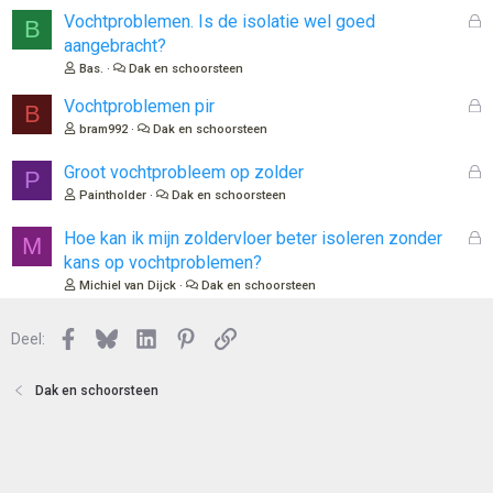
o
G
Vochtproblemen. Is de isolatie wel goed
B
t
e
aangebracht?
e
s
Bas.
Dak en schoorsteen
n
l
o
G
Vochtproblemen pir
B
t
e
bram992
Dak en schoorsteen
e
s
n
l
G
Groot vochtprobleem op zolder
P
o
e
Paintholder
Dak en schoorsteen
t
s
e
l
G
Hoe kan ik mijn zoldervloer beter isoleren zonder
M
n
o
e
kans op vochtproblemen?
t
s
Michiel van Dijck
Dak en schoorsteen
e
l
n
o
Facebook
Bluesky
LinkedIn
Pinterest
Link
Deel:
t
e
n
Dak en schoorsteen