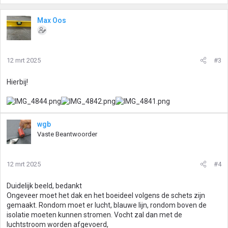
a
a
r
Max Oos
d
e
r
i
12 mrt 2025
#3
n
g
Hierbij!
e
n
:
wgb
Vaste Beantwoorder
12 mrt 2025
#4
Duidelijk beeld, bedankt
Ongeveer moet het dak en het boeideel volgens de schets zijn
gemaakt. Rondom moet er lucht, blauwe lijn, rondom boven de
isolatie moeten kunnen stromen. Vocht zal dan met de
luchtstroom worden afgevoerd,