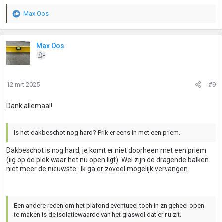
Max Oos
W
a
a
r
Max Oos
d
e
r
i
12 mrt 2025
#9
n
g
Dank allemaal!
e
n
:
Is het dakbeschot nog hard? Prik er eens in met een priem.
Dakbeschot is nog hard, je komt er niet doorheen met een priem
(iig op de plek waar het nu open ligt). Wel zijn de dragende balken
niet meer de nieuwste.. Ik ga er zoveel mogelijk vervangen.
Een andere reden om het plafond eventueel toch in zn geheel open
te maken is de isolatiewaarde van het glaswol dat er nu zit.