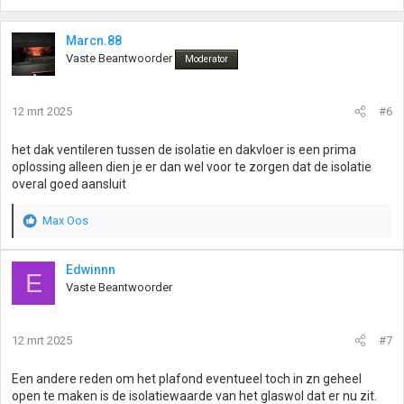
Marcn.88
Vaste Beantwoorder
Moderator
12 mrt 2025
#6
het dak ventileren tussen de isolatie en dakvloer is een prima
oplossing alleen dien je er dan wel voor te zorgen dat de isolatie
overal goed aansluit
Max Oos
W
a
a
Edwinnn
E
r
Vaste Beantwoorder
d
e
r
12 mrt 2025
#7
i
n
g
Een andere reden om het plafond eventueel toch in zn geheel
e
open te maken is de isolatiewaarde van het glaswol dat er nu zit.