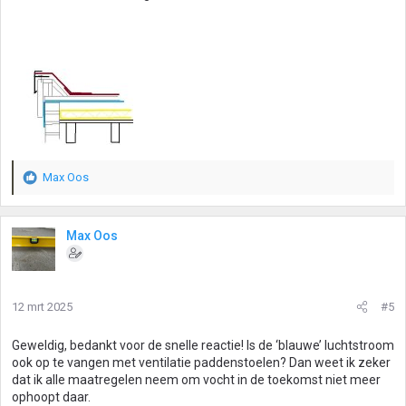
Max Oos
W
a
a
r
Max Oos
d
e
r
i
12 mrt 2025
#5
n
g
Geweldig, bedankt voor de snelle reactie! Is de ‘blauwe’ luchtstroom
e
ook op te vangen met ventilatie paddenstoelen? Dan weet ik zeker
n
dat ik alle maatregelen neem om vocht in de toekomst niet meer
:
ophoopt daar.