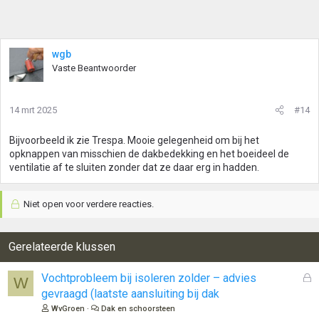
wgb
Vaste Beantwoorder
14 mrt 2025
#14
Bijvoorbeeld ik zie Trespa. Mooie gelegenheid om bij het
opknappen van misschien de dakbedekking en het boeideel de
ventilatie af te sluiten zonder dat ze daar erg in hadden.
Niet open voor verdere reacties.
Gerelateerde klussen
G
Vochtprobleem bij isoleren zolder – advies
W
e
gevraagd (laatste aansluiting bij dak
s
WvGroen
Dak en schoorsteen
l