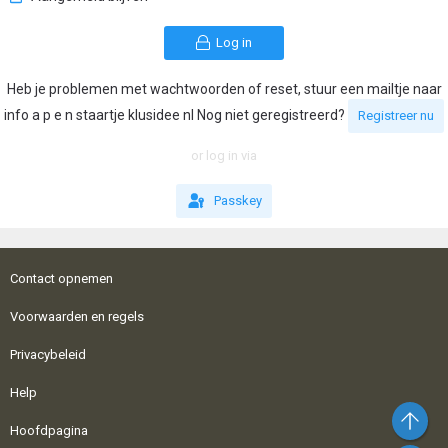
Log in
Heb je problemen met wachtwoorden of reset, stuur een mailtje naar
info a p e n staartje klusidee nl Nog niet geregistreerd?
Registreer nu
or log in via
Passkey
Contact opnemen
Voorwaarden en regels
Privacybeleid
Help
Bo
Hoofdpagina