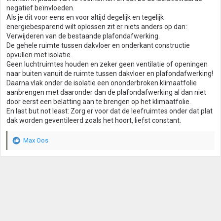
negatief beïnvloeden.
Als je dit voor eens en voor altijd degelijk en tegelijk
energiebesparend wilt oplossen zit er niets anders op dan:
Verwijderen van de bestaande plafondafwerking.
De gehele ruimte tussen dakvloer en onderkant constructie
opvullen met isolatie.
Geen luchtruimtes houden en zeker geen ventilatie of openingen
naar buiten vanuit de ruimte tussen dakvloer en plafondafwerking!
Daarna vlak onder de isolatie een ononderbroken klimaatfolie
aanbrengen met daaronder dan de plafondafwerking al dan niet
door eerst een belatting aan te brengen op het klimaatfolie.
En last but not least: Zorg er voor dat de leefruimtes onder dat plat
dak worden geventileerd zoals het hoort, liefst constant.
Max Oos
W
a
a
r
d
e
r
i
n