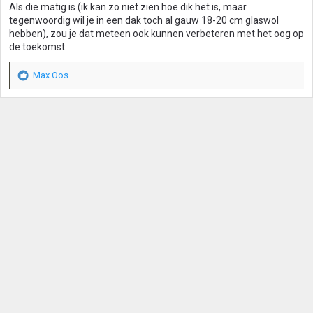
n
Als die matig is (ik kan zo niet zien hoe dik het is, maar
:
tegenwoordig wil je in een dak toch al gauw 18-20 cm glaswol
hebben), zou je dat meteen ook kunnen verbeteren met het oog op
de toekomst.
Max Oos
W
a
a
r
d
e
r
i
n
g
e
n
: