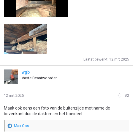
Laatst bewerkt:
12 mrt 2025
wgb
Vaste Beantwoorder
12 mrt 2025
#2
Maak ook eens een foto van de buitenzijde met name de
bovenkant dus de daktrim en het boeideel.
Max Oos
W