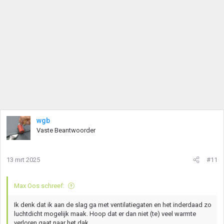
g
e
n
:
wgb
Vaste Beantwoorder
13 mrt 2025
#11
Max Oos schreef:
Ik denk dat ik aan de slag ga met ventilatiegaten en het inderdaad zo
luchtdicht mogelijk maak. Hoop dat er dan niet (te) veel warmte
verloren gaat naar het dak.