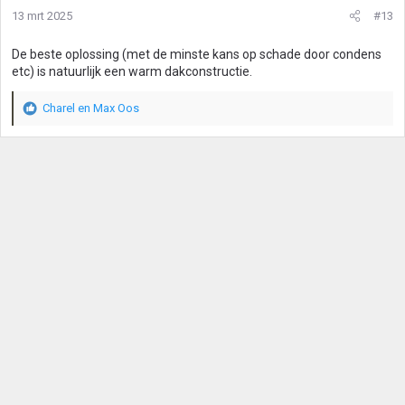
13 mrt 2025
#13
De beste oplossing (met de minste kans op schade door condens
etc) is natuurlijk een warm dakconstructie.
Charel
en
Max Oos
W
a
a
r
d
e
r
i
n
g
e
n
: