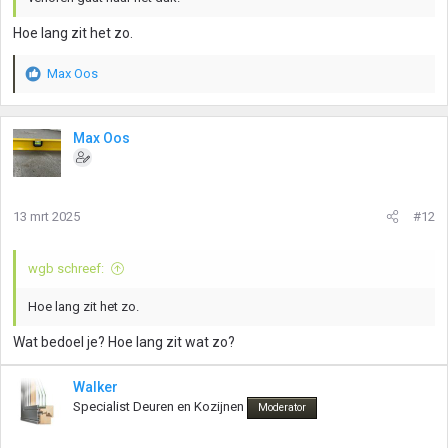
Hoe lang zit het zo.
Max Oos
W
a
a
r
Max Oos
d
e
r
i
13 mrt 2025
#12
n
g
e
wgb schreef:
n
:
Hoe lang zit het zo.
Wat bedoel je? Hoe lang zit wat zo?
Walker
Specialist Deuren en Kozijnen
Moderator