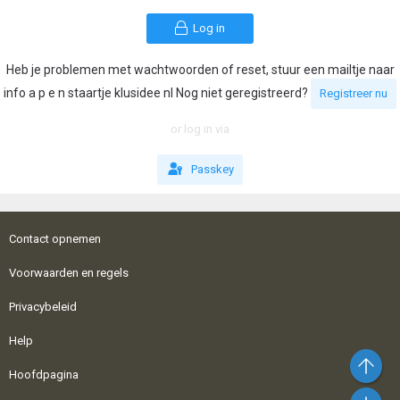
Log in
Heb je problemen met wachtwoorden of reset, stuur een mailtje naar
info a p e n staartje klusidee nl Nog niet geregistreerd?
Registreer nu
or log in via
Passkey
Contact opnemen
Voorwaarden en regels
Privacybeleid
Help
Bo
Hoofdpagina