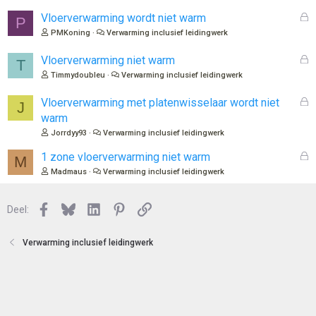
l
o
G
Vloerverwarming wordt niet warm
P
t
e
PMKoning
Verwarming inclusief leidingwerk
e
s
n
l
G
Vloerverwarming niet warm
T
o
e
Timmydoubleu
Verwarming inclusief leidingwerk
t
s
e
l
G
Vloerverwarming met platenwisselaar wordt niet
J
n
o
e
warm
t
s
Jorrdyy93
Verwarming inclusief leidingwerk
e
l
n
o
G
1 zone vloerverwarming niet warm
M
t
e
Madmaus
Verwarming inclusief leidingwerk
e
s
n
l
Facebook
Bluesky
LinkedIn
Pinterest
Link
o
Deel:
t
e
Verwarming inclusief leidingwerk
n