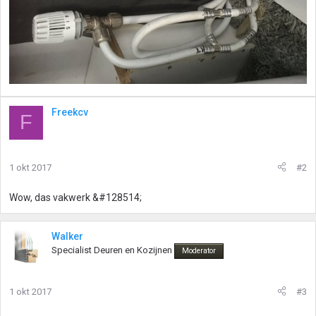
Freekcv
F
1 okt 2017
#2
Wow, das vakwerk &#128514;
Walker
Specialist Deuren en Kozijnen
Moderator
1 okt 2017
#3