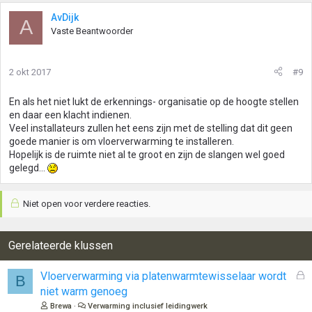
AvDijk
A
Vaste Beantwoorder
2 okt 2017
#9
En als het niet lukt de erkennings- organisatie op de hoogte stellen
en daar een klacht indienen.
Veel installateurs zullen het eens zijn met de stelling dat dit geen
goede manier is om vloerverwarming te installeren.
Hopelijk is de ruimte niet al te groot en zijn de slangen wel goed
gelegd...
Niet open voor verdere reacties.
Gerelateerde klussen
G
Vloerverwarming via platenwarmtewisselaar wordt
B
e
niet warm genoeg
s
Brewa
Verwarming inclusief leidingwerk