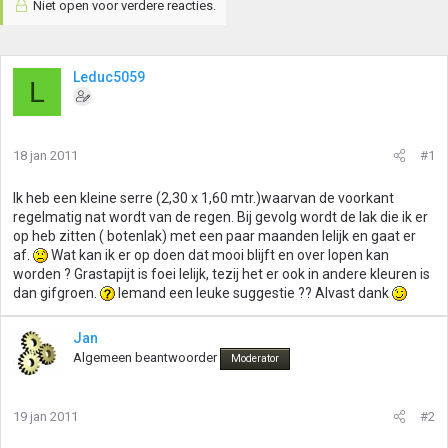
Niet open voor verdere reacties.
Leduc5059
L
18 jan 2011
#1
Ik heb een kleine serre (2,30 x 1,60 mtr.)waarvan de voorkant
regelmatig nat wordt van de regen. Bij gevolg wordt de lak die ik er
op heb zitten ( botenlak) met een paar maanden lelijk en gaat er
af.
Wat kan ik er op doen dat mooi blijft en over lopen kan
worden ? Grastapijt is foei lelijk, tezij het er ook in andere kleuren is
dan gifgroen.
Iemand een leuke suggestie ?? Alvast dank
Jan
Algemeen beantwoorder
Moderator
19 jan 2011
#2