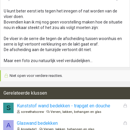
U kunt beter eerst iets tegen het inregen of nat worden van de
vloer doen.
Bovendien kan ik mij nog geen voorstelling maken hoe de situatie
nou in elkaar steekt of het zou als volgt moeten zijn:
De vloer in de serre die tegen de afscheiding tussen woonhuis en
serre is ligt vertoont verkleuring en de lakt gaat eraf.
De afscheiding aan de tuinzijde vertoont dit niet.
Maar een foto zou natuurlijk veel verduidelijken...
Niet open voor verdere reacties.
Gerelateerde klussen
G
Kunststof wand bedekken - trapgat en douche
S
e
screwthatscrew
Verven, lakken, behangen en glas
s
l
G
Glaswand bedekken
A
o
e
Angelade1
Verven, lakken, behangen en glas