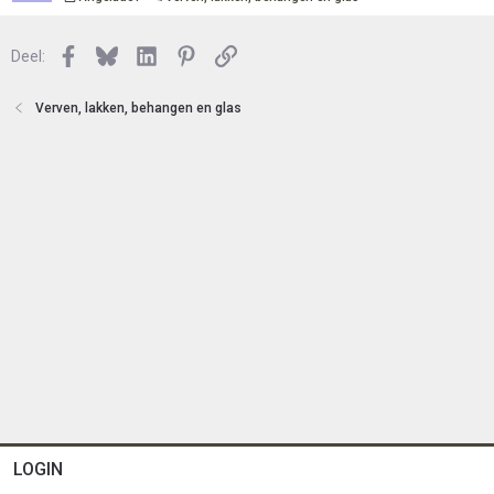
t
s
e
l
n
Facebook
Bluesky
LinkedIn
Pinterest
Link
o
Deel:
t
e
Verven, lakken, behangen en glas
n
LOGIN