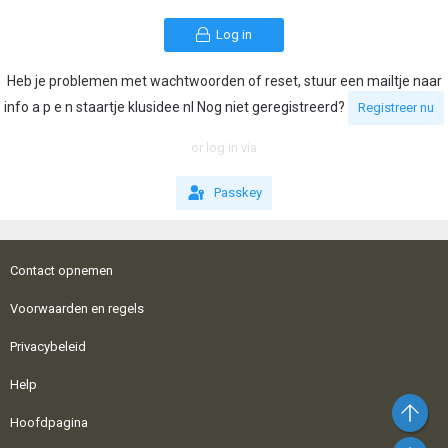
Log in
Heb je problemen met wachtwoorden of reset, stuur een mailtje naar
info a p e n staartje klusidee nl Nog niet geregistreerd?
Registreer nu
or log in via
Passkey
Contact opnemen
Voorwaarden en regels
Privacybeleid
Help
Bo
Hoofdpagina