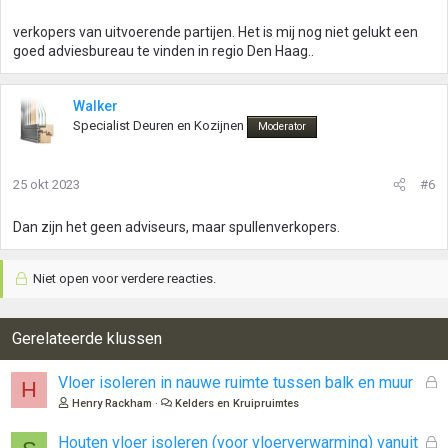
verkopers van uitvoerende partijen. Het is mij nog niet gelukt een
goed adviesbureau te vinden in regio Den Haag..
Walker
Specialist Deuren en Kozijnen
Moderator
25 okt 2023
#6
Dan zijn het geen adviseurs, maar spullenverkopers.
Niet open voor verdere reacties.
Gerelateerde klussen
G
Vloer isoleren in nauwe ruimte tussen balk en muur
H
e
Henry Rackham
Kelders en Kruipruimtes
s
l
G
Houten vloer isoleren (voor vloerverwarming) vanuit