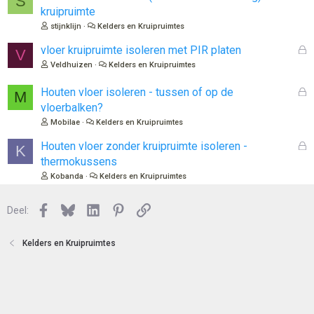
S
o
e
kruipruimte
t
s
stijnklijn
Kelders en Kruipruimtes
e
l
n
o
G
vloer kruipruimte isoleren met PIR platen
V
t
e
Veldhuizen
Kelders en Kruipruimtes
e
s
n
l
G
Houten vloer isoleren - tussen of op de
M
o
e
vloerbalken?
t
s
Mobilae
Kelders en Kruipruimtes
e
l
n
o
G
Houten vloer zonder kruipruimte isoleren -
K
t
e
thermokussens
e
s
Kobanda
Kelders en Kruipruimtes
n
l
o
Facebook
Bluesky
LinkedIn
Pinterest
Link
Deel:
t
e
n
Kelders en Kruipruimtes