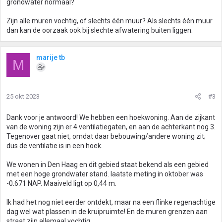
grondwater normaal?
Zijn alle muren vochtig, of slechts één muur? Als slechts één muur
dan kan de oorzaak ook bij slechte afwatering buiten liggen.
marije tb
M
25 okt 2023
#3
Dank voor je antwoord! We hebben een hoekwoning. Aan de zijkant
van de woning zijn er 4 ventilatiegaten, en aan de achterkant nog 3.
Tegenover gaat niet, omdat daar bebouwing/andere woning zit;
dus de ventilatie is in een hoek.
We wonen in Den Haag en dit gebied staat bekend als een gebied
met een hoge grondwater stand. laatste meting in oktober was
-0.671 NAP. Maaiveld ligt op 0,44 m.
Ik had het nog niet eerder ontdekt, maar na een flinke regenachtige
dag wel wat plassen in de kruipruimte! En de muren grenzen aan
straat zijn allemaal vochtig.