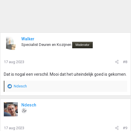
Walker
Specialist Deuren en Kozijnen
Moderator
17 aug 2023
#8
Dat is nogal een verschil. Mooi dat het uiteindelijk goed is gekomen.
Ndesch
W
a
a
r
Ndesch
d
e
r
i
17 aug 2023
#9
n