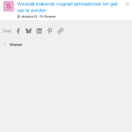
e
l
G
Vreselijk krakende visgraat laminaatvloer om gek
S
n
o
e
van te worden
t
s
strijders13
Vloeren
e
l
n
o
Facebook
Bluesky
LinkedIn
Pinterest
Link
Deel:
t
e
n
Vloeren