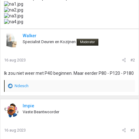
Walker
Specialist Deuren en Kozijnen
Moderator
16 aug 2023
#2
Ik zou niet weer met P40 beginnen. Maar eerder P80 - P120 - P180
Ndesch
W
a
a
r
Impie
d
Vaste Beantwoorder
e
r
i
16 aug 2023
#3
n
g