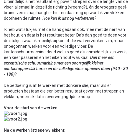
Uiteindelijk is het resultaat erg pover: strepen over de lengte van de
vloer, allemaal in dezelfde richting (vreemd?), én de vroegere geel-
bruine vernislaag hangt er hier en daar nog op want ik zie vlekken
doorheen de ruimte.
Hoe kan ik dit nog verbeteren?
Ik heb wat stukjes met de hand gedaan ook, mee met de nerf van
het hout, en daar is het resultaat beter. Da's dan goed te doen voor
de stukjes waar ik moeilijk bij kon of die wat verzonken zijn, maar
onbegonnen werken voor een volledige vloer. De
kantenschuurmachine deed wel zo goed als onmiddellijk zijn werk;
één keer passeren en het eiken hout was kaal.
Dan maar een
excentrische schuurmachine met een soortgelijk kleiner
contactoppervlak huren en de volledige vloer opnieuw doen (P40 - 80
- 180)
?
De bedoeling is af te werken met donkere olie, maar als er
producten bestaan die een beter resultaat geven met strepen en
vlekken, neem ik dat in overweging. Ijdele hoop.
Voor de start van de werken:
Na de werken (strepen/vlekken):