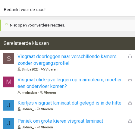
g
Bedankt voor de raad!
e
n
:
Niet open voor verdere reacties.
Gerelateerde klussen
G
Visgraat doorleggen naar verschillende kamers
S
e
zonder overgangsprofiel
s
Simba2023
Vloeren
l
o
G
Visgraat click-pvc leggen op marmoleum; moet er
M
t
e
een ondervloer komen?
e
s
mvdmdvm
Vloeren
n
l
o
G
Kiertjes visgraat laminaat dat gelegd is in de hitte
J
t
e
Johan_
Vloeren
e
s
n
l
G
Paniek om grote kieren visgraat laminaat
J
o
e
Johan_
Vloeren
t
s