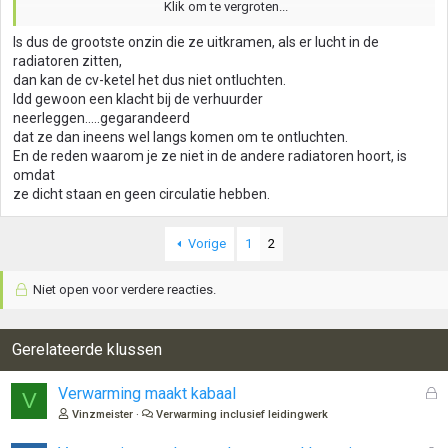
Klik om te vergroten...
Waar kan ik een sleuteltje krijgen voor het ontluchten van mijn
radiatoren?
Is dus de grootste onzin die ze uitkramen, als er lucht in de
radiatoren zitten,
dan kan de cv-ketel het dus niet ontluchten.
Idd gewoon een klacht bij de verhuurder
neerleggen.....gegarandeerd
dat ze dan ineens wel langs komen om te ontluchten.
En de reden waarom je ze niet in de andere radiatoren hoort, is
omdat
ze dicht staan en geen circulatie hebben.
Vorige
1
2
Niet open voor verdere reacties.
Gerelateerde klussen
G
Verwarming maakt kabaal
V
e
Vinzmeister
Verwarming inclusief leidingwerk
s