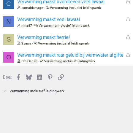
l
G
Verwarming maakt overdreven veel lawaai.
C
o
e
carnaldamage
Verwarming inclusief leidingwerk
t
s
e
l
G
Verwarming maakt veel lawaai
N
n
o
e
nina87
Verwarming inclusief leidingwerk
t
s
e
l
G
Verwarming maakt herrie!
S
n
o
e
Ssaarr
Verwarming inclusief leidingwerk
t
s
e
l
G
Verwarming maakt raar geluid bij warmwater afgifte
O
n
o
e
Ome Goeb
Verwarming inclusief leidingwerk
t
s
e
l
n
Facebook
Bluesky
LinkedIn
Pinterest
Link
o
Deel:
t
e
Verwarming inclusief leidingwerk
n