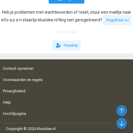
Heb je problemen met wachtwoorden of reset, stuur een mailtje naar
info a p e n staartje klusidee nl Nog niet geregistreerd?
Registreer nu
or log in via
Passkey
Contact opnemen
Voorwaarden en regels
Privacybeleid
Help
Bo
Hoofdpagina
On
Copyright © 2020 Klusidee.nl