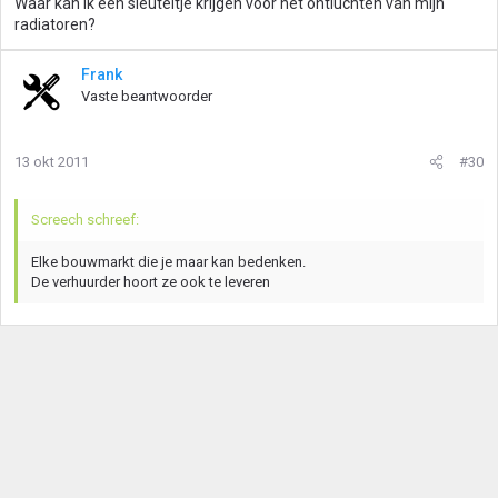
Waar kan ik een sleuteltje krijgen voor het ontluchten van mijn
radiatoren?
Frank
Vaste beantwoorder
13 okt 2011
#30
Screech schreef:
Elke bouwmarkt die je maar kan bedenken.
De verhuurder hoort ze ook te leveren