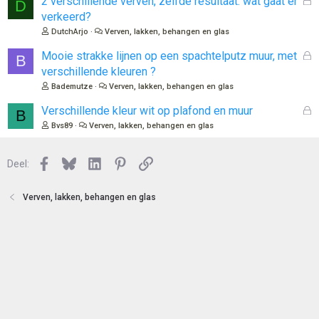
2 verschillende verven, zelfde resultaat: wat gaat er
D
o
e
verkeerd?
t
s
DutchArjo
Verven, lakken, behangen en glas
e
l
n
o
G
Mooie strakke lijnen op een spachtelputz muur, met
B
t
e
verschillende kleuren ?
e
s
Bademutze
Verven, lakken, behangen en glas
n
l
o
G
Verschillende kleur wit op plafond en muur
B
t
e
Bvs89
Verven, lakken, behangen en glas
e
s
n
l
Facebook
Bluesky
LinkedIn
Pinterest
Link
o
Deel:
t
e
Verven, lakken, behangen en glas
n