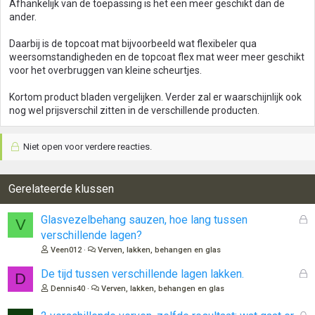
Afhankelijk van de toepassing is het een meer geschikt dan de
ander.
Daarbij is de topcoat mat bijvoorbeeld wat flexibeler qua
weersomstandigheden en de topcoat flex mat weer meer geschikt
voor het overbruggen van kleine scheurtjes.
Kortom product bladen vergelijken. Verder zal er waarschijnlijk ook
nog wel prijsverschil zitten in de verschillende producten.
Niet open voor verdere reacties.
Gerelateerde klussen
G
Glasvezelbehang sauzen, hoe lang tussen
V
e
verschillende lagen?
s
Veen012
Verven, lakken, behangen en glas
l
o
G
De tijd tussen verschillende lagen lakken.
D
t
e
Dennis40
Verven, lakken, behangen en glas
e
s
n
l
G