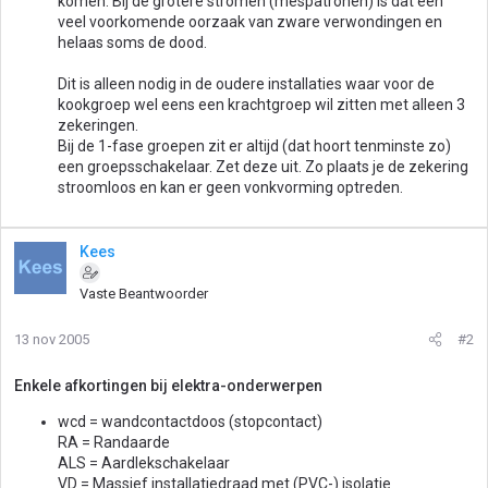
komen. Bij de grotere stromen (mespatronen) is dat een
veel voorkomende oorzaak van zware verwondingen en
helaas soms de dood.
Dit is alleen nodig in de oudere installaties waar voor de
kookgroep wel eens een krachtgroep wil zitten met alleen 3
zekeringen.
Bij de 1-fase groepen zit er altijd (dat hoort tenminste zo)
een groepsschakelaar. Zet deze uit. Zo plaats je de zekering
stroomloos en kan er geen vonkvorming optreden.
Kees
Vaste Beantwoorder
13 nov 2005
#2
Enkele afkortingen bij elektra-onderwerpen
wcd = wandcontactdoos (stopcontact)
RA = Randaarde
ALS = Aardlekschakelaar
VD = Massief installatiedraad met (PVC-) isolatie