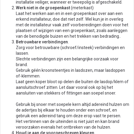
installatie veiliger, wanneer er tweepolig is afgeschakeld.
Werk niet in de groepenkast
(meterkast)
Laat het werken aan en in een groepenkast over aan een
erkend installateur, doe dat niet zelf. Wel kun je in overleg
met de installateur vaak zelf voorbereidingen doen voor het
plaatsen of wijzigen van een groepenkast, zoals aanleggen
van de benodigde buizen en het trekken van bedrading..
Betrouwbare verbindingen
.
Zorg voor betrouwbare (schroef/insteek) verbindingen en
lassen.
Slechte verbindingen zijn een belangrijke oorzaak voor
brand.
Gebruik géén kroonsteentjes in lasdozen, maar lasdoppen
of-klemmen.
Laat geen koper bloot op delen die buiten de lasdop/klem of
aansluitschroef zitten. Let daar vooral ook op bij het
aansluiten van stekkers of fittingen aan soepel snoer.
Gebruik bij snoer met soepele kern altijd adereind hulzen om
de adertjes bij elkaar te houden onder een schroef, en
gebruik een adereind tang om deze erop vast te persen.
Het vertinnen van de uiteinden is niet juist en kan brand
veroorzaken evenals het ontbreken van de hulzen.
Houd je aan de voorgeschreven kleuren
.