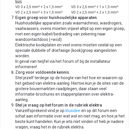
buis
VD 3 x 2,5 mm² + 2 x 1,5 mm²
--------
VD 3 x 2,5 mm² + 1 x 1,5 mm²
VD 2 x 2,5 mm² + 3 x 1,5 mm²
--------
VD 2 x 2,5 mm² + 2 x 1,5 mm²
Eigen groep voor huishoudelijke apparaten
.
Huishoudelijke apparaten zoals wasmachines, wasdrogers,
vaatwassers, ovens moeten vrijwel altijd op een eigen groep,
met een eigen kabel/bedrading van zekering naar
wandcontactdoos (=wcd).
Elektrische kookplaten en veel ovens moeten veelal op een
speciale dubbele of driefasige (kook)groep aangesloten
worden.
In geval van twijfel via het forum of bij de installateur
informeren!
Zorg voor voldoende kennis
.
Stel jezelf terdege op de hoogte van het hoe en waarom op
het gebied van elektra-aanleg. Hiertoe kun je de sites van de
grotere bouwmarkten raadplegen, daar staan veel
informatie-brochures en stappenplannen over elektra-
aanleg.
Stel je vraag op het forum in de rubriek elektra
Vanzelfsprekend vind je op
klusidee
en op dit forum een
schat aan informatie over wat wel en niet mag, en hoe je het
beste kunt handelen. Kun je iets niet vinden of heb je nadere
vragen, vraag het in de rubriek elektra.