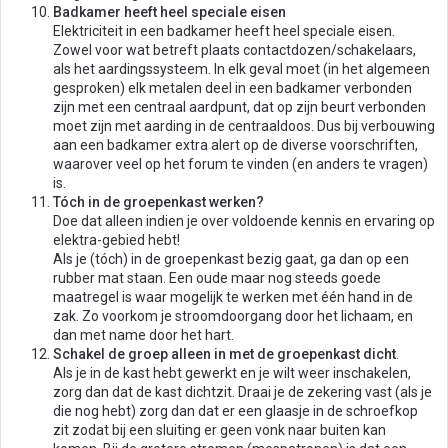
Badkamer heeft heel speciale eisen
Elektriciteit in een badkamer heeft heel speciale eisen.
Zowel voor wat betreft plaats contactdozen/schakelaars,
als het aardingssysteem. In elk geval moet (in het algemeen
gesproken) elk metalen deel in een badkamer verbonden
zijn met een centraal aardpunt, dat op zijn beurt verbonden
moet zijn met aarding in de centraaldoos. Dus bij verbouwing
aan een badkamer extra alert op de diverse voorschriften,
waarover veel op het forum te vinden (en anders te vragen)
is.
Tóch in de groepenkast werken?
Doe dat alleen indien je over voldoende kennis en ervaring op
elektra-gebied hebt!
Als je (tóch) in de groepenkast bezig gaat, ga dan op een
rubber mat staan. Een oude maar nog steeds goede
maatregel is waar mogelijk te werken met één hand in de
zak. Zo voorkom je stroomdoorgang door het lichaam, en
dan met name door het hart.
Schakel de groep alleen in met de groepenkast dicht
.
Als je in de kast hebt gewerkt en je wilt weer inschakelen,
zorg dan dat de kast dichtzit. Draai je de zekering vast (als je
die nog hebt) zorg dan dat er een glaasje in de schroefkop
zit zodat bij een sluiting er geen vonk naar buiten kan