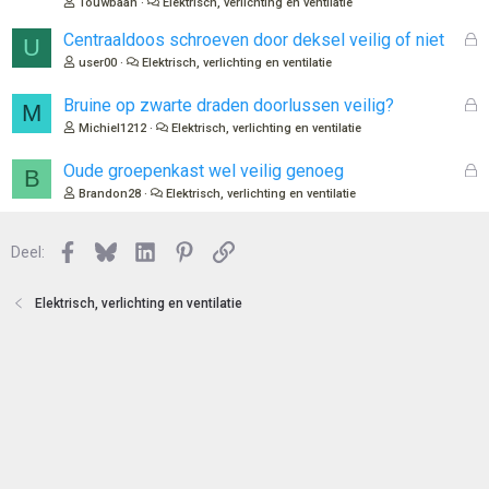
Touwbaan
Elektrisch, verlichting en ventilatie
n
l
o
G
Centraaldoos schroeven door deksel veilig of niet
U
t
e
user00
Elektrisch, verlichting en ventilatie
e
s
n
l
G
Bruine op zwarte draden doorlussen veilig?
M
o
e
Michiel1212
Elektrisch, verlichting en ventilatie
t
s
e
l
G
Oude groepenkast wel veilig genoeg
B
n
o
e
Brandon28
Elektrisch, verlichting en ventilatie
t
s
e
l
n
Facebook
Bluesky
LinkedIn
Pinterest
Link
o
Deel:
t
e
Elektrisch, verlichting en ventilatie
n