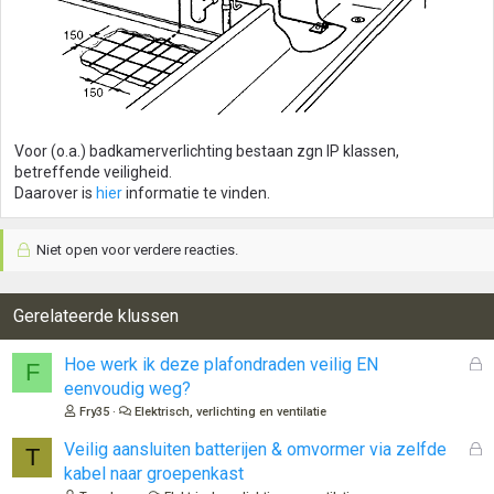
Voor (o.a.) badkamerverlichting bestaan zgn IP klassen,
betreffende veiligheid.
Daarover is
hier
informatie te vinden.
Niet open voor verdere reacties.
Gerelateerde klussen
G
Hoe werk ik deze plafondraden veilig EN
F
e
eenvoudig weg?
s
Fry35
Elektrisch, verlichting en ventilatie
l
o
G
Veilig aansluiten batterijen & omvormer via zelfde
T
t
e
kabel naar groepenkast
e
s