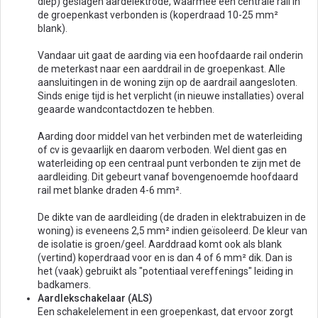
diep) geslagen aardelektrode, waarmee een centrale rail in
de groepenkast verbonden is (koperdraad 10-25 mm²
blank).
Vandaar uit gaat de aarding via een hoofdaarde rail onderin
de meterkast naar een aarddrail in de groepenkast. Alle
aansluitingen in de woning zijn op de aardrail aangesloten.
Sinds enige tijd is het verplicht (in nieuwe installaties) overal
geaarde wandcontactdozen te hebben.
Aarding door middel van het verbinden met de waterleiding
of cv is gevaarlijk en daarom verboden. Wel dient gas en
waterleiding op een centraal punt verbonden te zijn met de
aardleiding. Dit gebeurt vanaf bovengenoemde hoofdaard
rail met blanke draden 4-6 mm².
De dikte van de aardleiding (de draden in elektrabuizen in de
woning) is eveneens 2,5 mm² indien geïsoleerd. De kleur van
de isolatie is groen/geel. Aarddraad komt ook als blank
(vertind) koperdraad voor en is dan 4 of 6 mm² dik. Dan is
het (vaak) gebruikt als "potentiaal vereffenings" leiding in
badkamers.
Aardlekschakelaar (ALS)
Een schakelelement in een groepenkast, dat ervoor zorgt