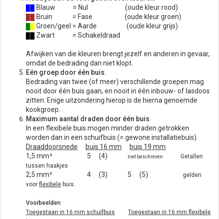
Blauw
------
= Nul
--------------
(oude kleur rood)
██
Bruin
-------
= Fase
------------
(oude kleur groen)
██
Groen/geel = Aarde
-----------
(oude kleur grijs)
█
█
Zwart
------
= Schakeldraad
██
Afwijken van die kleuren brengt jezelf en anderen in gevaar,
omdat de bedrading dan niet klopt.
Eén groep door één buis
.
Bedrading van twee (of meer) verschillende groepen mag
nooit door één buis gaan, en nooit in één inbouw- of lasdoos
zitten. Enige uitzondering hierop is de hierna genoemde
kookgroep.
Maximum aantal draden door één buis
.
In een flexibele buis mogen minder draden getrokken
worden dan in een schuifbuis (= gewone installatiebuis).
Draaddoorsnede
--
buis 16 mm
--
buis 19 mm
1,5 mm²
-------------
5
--
(4)
-------
------
Getallen
niet beschreven
tussen haakjes
2,5 mm²
-------------
4
--
(3)
-------
5
--
(5)
-------------
gelden
voor
flexibele
buis.
Voorbeelden
Toegestaan in 16 mm schuifbuis
-------
Toegestaan in 16 mm flexibele