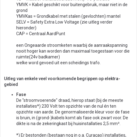
YMVK = Kabel geschikt voor buitengebruik, maar niet in de
grond
YMVKas = Grondkabel met stalen (gevlochten) mantel
SELV = Safety Extra Low Voltage (zie uitleg verder
hieronder)
CAP = Centraal AardPunt
een Ongeaarde stroomketen waarbij de aanraakspanning
nooit hoger kan worden dan maximaal toegestaan voor die
ruimte(24v badkamer)
welke word gevoed uit een scheidings trafo.
Uitleg van enkele veel voorkomende begrippen op elektra-
gebied
Fase
De "stroomvoerende" draad, hierop staat (bij de meeste
installaties*) 230 Volt ten opzichte van de nul én ten
opzichte van aarde. De genormaliseerde kleur voor de fase
is bruin, in (grond-)kabels komt als fase ook zwart voor. De
dikte is na de zekeringkast bij huisinstallaties 2,5 mm².
*) Er bestonden (bestaan nog in o.a. Curaçao) installaties,