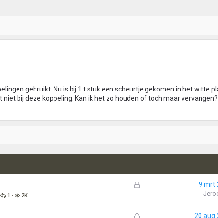
lingen gebruikt. Nu is bij 1 t stuk een scheurtje gekomen in het witte pl
t niet bij deze koppeling. Kan ik het zo houden of toch maar vervangen?
G
9 mrt
e
Jero
1
2K
s
l
G
20 aug