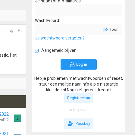
Je naam of e-mailadres
Wachtwoord
Toon
#1
Je wachtwoord vergeten?
Aangemeld blijven
astic. Het
Log in
Heb je problemen met wachtwoorden of reset,
stuur een mailtje naar info a p e n staartje
klusidee nl Nog niet geregistreerd?
Registreer nu
or log in via
 2022
J
enDi2
Passkey
 2021