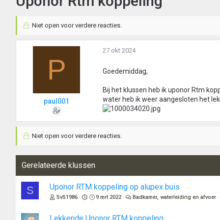
Uponor Rtm koppeling
Niet open voor verdere reacties.
27 okt 2024
P
Goedemiddag,
Bij het klussen heb ik uponor Rtm koppe
water heb ik weer aangesloten het lek
paul001
Niet open voor verdere reacties.
Gerelateerde klussen
Uponor RTM koppeling op alupex buis
S
SvS1986
9 mrt 2022
Badkamer, waterleiding en afvoer
Lekkende Uponor RTM koppeling.