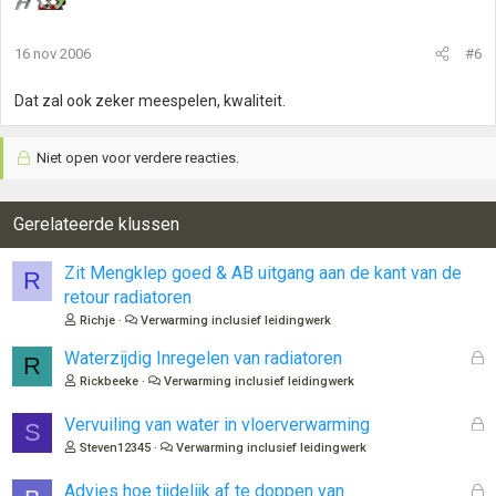
16 nov 2006
#6
Dat zal ook zeker meespelen, kwaliteit.
Niet open voor verdere reacties.
Gerelateerde klussen
Zit Mengklep goed & AB uitgang aan de kant van de
R
retour radiatoren
Richje
Verwarming inclusief leidingwerk
G
Waterzijdig Inregelen van radiatoren
R
e
Rickbeeke
Verwarming inclusief leidingwerk
s
l
G
Vervuiling van water in vloerverwarming
S
o
e
Steven12345
Verwarming inclusief leidingwerk
t
s
e
l
G
Advies hoe tijdelijk af te doppen van