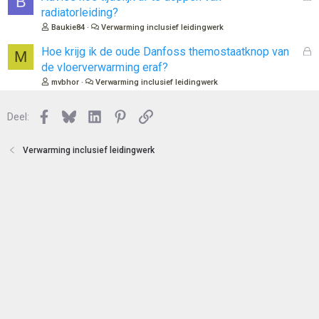
B
n
o
e
radiatorleiding?
t
s
Baukie84
Verwarming inclusief leidingwerk
e
l
n
o
G
Hoe krijg ik de oude Danfoss themostaatknop van
M
t
e
de vloerverwarming eraf?
e
s
mvbhor
Verwarming inclusief leidingwerk
n
l
o
Facebook
Bluesky
LinkedIn
Pinterest
Link
Deel:
t
e
n
Verwarming inclusief leidingwerk