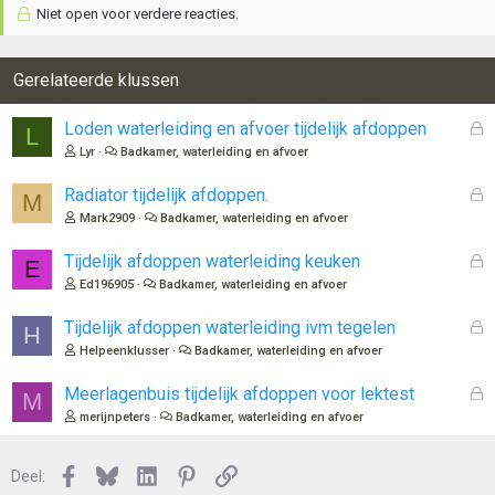
Niet open voor verdere reacties.
Gerelateerde klussen
G
Loden waterleiding en afvoer tijdelijk afdoppen
L
e
Lyr
Badkamer, waterleiding en afvoer
s
l
G
Radiator tijdelijk afdoppen.
M
o
e
Mark2909
Badkamer, waterleiding en afvoer
t
s
e
l
G
Tijdelijk afdoppen waterleiding keuken
E
n
o
e
Ed196905
Badkamer, waterleiding en afvoer
t
s
e
l
G
Tijdelijk afdoppen waterleiding ivm tegelen
H
n
o
e
Helpeenklusser
Badkamer, waterleiding en afvoer
t
s
e
l
G
Meerlagenbuis tijdelijk afdoppen voor lektest
M
n
o
e
merijnpeters
Badkamer, waterleiding en afvoer
t
s
e
l
n
Facebook
Bluesky
LinkedIn
Pinterest
Link
o
Deel: