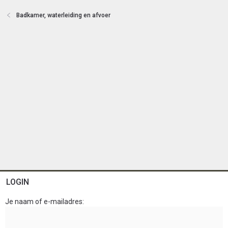
t
e
Badkamer, waterleiding en afvoer
n
LOGIN
Je naam of e-mailadres